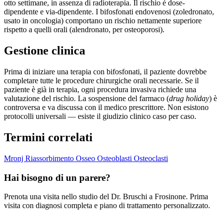
otto settimane, in assenza di radioterapia. Il rischio è dose-
dipendente e via-dipendente. I bifosfonati endovenosi (zoledronato,
usato in oncologia) comportano un rischio nettamente superiore
rispetto a quelli orali (alendronato, per osteoporosi).
Gestione clinica
Prima di iniziare una terapia con bifosfonati, il paziente dovrebbe
completare tutte le procedure chirurgiche orali necessarie. Se il
paziente è già in terapia, ogni procedura invasiva richiede una
valutazione del rischio. La sospensione del farmaco (
drug holiday
) è
controversa e va discussa con il medico prescrittore. Non esistono
protocolli universali — esiste il giudizio clinico caso per caso.
Termini correlati
Mronj
Riassorbimento Osseo
Osteoblasti Osteoclasti
Hai bisogno di un parere?
Prenota una visita nello studio del Dr. Bruschi a Frosinone. Prima
visita con diagnosi completa e piano di trattamento personalizzato.