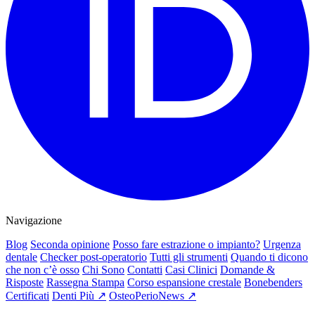
Navigazione
Blog
Seconda opinione
Posso fare estrazione o impianto?
Urgenza
dentale
Checker post-operatorio
Tutti gli strumenti
Quando ti dicono
che non c’è osso
Chi Sono
Contatti
Casi Clinici
Domande &
Risposte
Rassegna Stampa
Corso espansione crestale
Bonebenders
Certificati
Denti Più ↗
OsteoPerioNews ↗