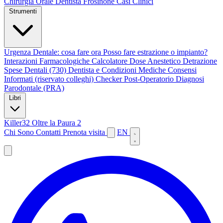
Chirurgia Orale
Dentista Frosinone
Casi Clinici
Strumenti
Urgenza Dentale: cosa fare ora
Posso fare estrazione o impianto?
Interazioni Farmacologiche
Calcolatore Dose Anestetico
Detrazione
Spese Dentali (730)
Dentista e Condizioni Mediche
Consensi
Informati (riservato colleghi)
Checker Post-Operatorio
Diagnosi
Parodontale (PRA)
Libri
Killer32
Oltre la Paura 2
Chi Sono
Contatti
Prenota visita
EN