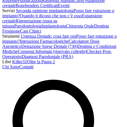
Risposte
Pubblicazioni
Rassegna Stampa
Corso espansione
crestale
Bonebenders Certificati
Eventi
Servizi
Seconda opinione implantologia
Posso fare estrazione o
impianto?
Quando ti dicono che non c’è osso
Espansione
crestale
Rigenerazione ossea su
misura
Parodontologia
Implantologia
Chirurgia Orale
Dentista
Frosinone
Casi Clinici
Strumenti
Urgenza Dentale: cosa fare ora
Posso fare estrazione o
impianto?
Interazioni Farmacologiche
Calcolatore Dose
Anestetico
Detrazione Spese Dentali (730)
Dentista e Condizioni
Mediche
Consensi Informati (riservato colleghi)
Checker Post-
Operatorio
Diagnosi Parodontale (PRA)
Libri
Killer32
Oltre la Paura 2
Chi Sono
Contatti