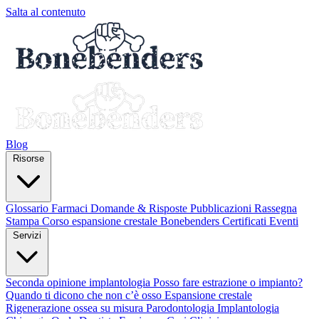
Salta al contenuto
Blog
Risorse
Glossario
Farmaci
Domande & Risposte
Pubblicazioni
Rassegna
Stampa
Corso espansione crestale
Bonebenders Certificati
Eventi
Servizi
Seconda opinione implantologia
Posso fare estrazione o impianto?
Quando ti dicono che non c’è osso
Espansione crestale
Rigenerazione ossea su misura
Parodontologia
Implantologia