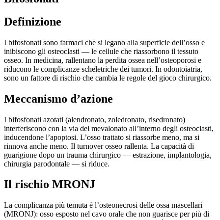
Definizione
I bifosfonati sono farmaci che si legano alla superficie dell’osso e
inibiscono gli osteoclasti — le cellule che riassorbono il tessuto
osseo. In medicina, rallentano la perdita ossea nell’osteoporosi e
riducono le complicanze scheletriche dei tumori. In odontoiatria,
sono un fattore di rischio che cambia le regole del gioco chirurgico.
Meccanismo d’azione
I bifosfonati azotati (alendronato, zoledronato, risedronato)
interferiscono con la via del mevalonato all’interno degli osteoclasti,
inducendone l’apoptosi. L’osso trattato si riassorbe meno, ma si
rinnova anche meno. Il turnover osseo rallenta. La capacità di
guarigione dopo un trauma chirurgico — estrazione, implantologia,
chirurgia parodontale — si riduce.
Il rischio MRONJ
La complicanza più temuta è l’osteonecrosi delle ossa mascellari
(MRONJ): osso esposto nel cavo orale che non guarisce per più di