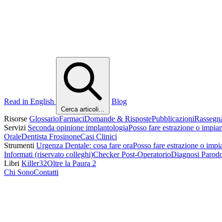
Read in English
Blog
Cerca articoli...
Risorse
Glossario
Farmaci
Domande & Risposte
Pubblicazioni
Rassegn
Servizi
Seconda opinione implantologia
Posso fare estrazione o impia
Orale
Dentista Frosinone
Casi Clinici
Strumenti
Urgenza Dentale: cosa fare ora
Posso fare estrazione o impi
Informati (riservato colleghi)
Checker Post-Operatorio
Diagnosi Parod
Libri
Killer32
Oltre la Paura 2
Chi Sono
Contatti