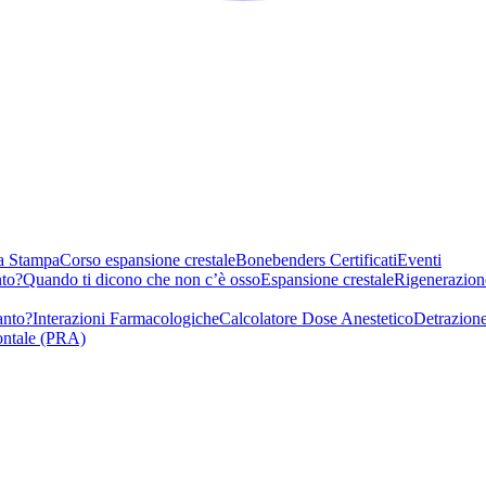
a Stampa
Corso espansione crestale
Bonebenders Certificati
Eventi
nto?
Quando ti dicono che non c’è osso
Espansione crestale
Rigenerazion
anto?
Interazioni Farmacologiche
Calcolatore Dose Anestetico
Detrazione
ontale (PRA)