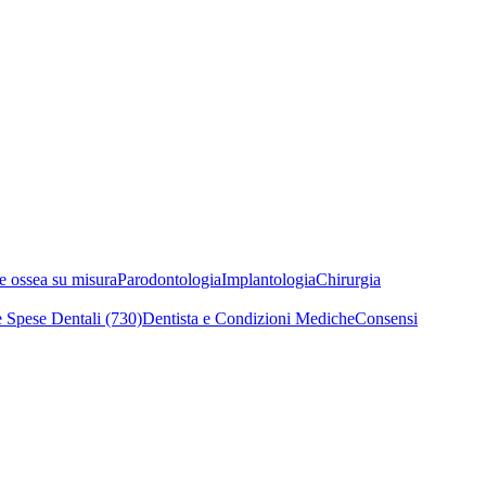
e ossea su misura
Parodontologia
Implantologia
Chirurgia
 Spese Dentali (730)
Dentista e Condizioni Mediche
Consensi