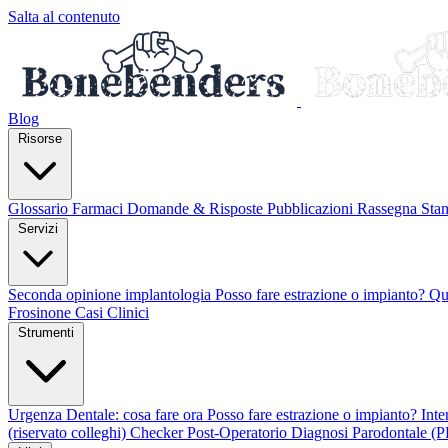
Salta al contenuto
Blog
Risorse
Glossario
Farmaci
Domande & Risposte
Pubblicazioni
Rassegna St
Servizi
Seconda opinione implantologia
Posso fare estrazione o impianto?
Qu
Frosinone
Casi Clinici
Strumenti
Urgenza Dentale: cosa fare ora
Posso fare estrazione o impianto?
Int
(riservato colleghi)
Checker Post-Operatorio
Diagnosi Parodontale (