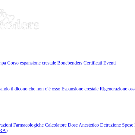
ampa
Corso espansione crestale
Bonebenders Certificati
Eventi
ando ti dicono che non c’è osso
Espansione crestale
Rigenerazione oss
erazioni Farmacologiche
Calcolatore Dose Anestetico
Detrazione Spese 
PRA)