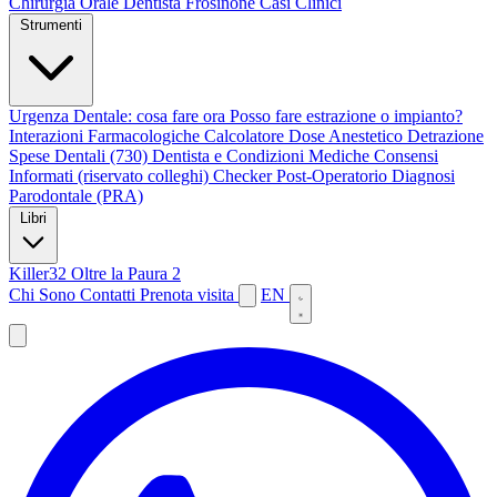
Chirurgia Orale
Dentista Frosinone
Casi Clinici
Strumenti
Urgenza Dentale: cosa fare ora
Posso fare estrazione o impianto?
Interazioni Farmacologiche
Calcolatore Dose Anestetico
Detrazione
Spese Dentali (730)
Dentista e Condizioni Mediche
Consensi
Informati (riservato colleghi)
Checker Post-Operatorio
Diagnosi
Parodontale (PRA)
Libri
Killer32
Oltre la Paura 2
Chi Sono
Contatti
Prenota visita
EN