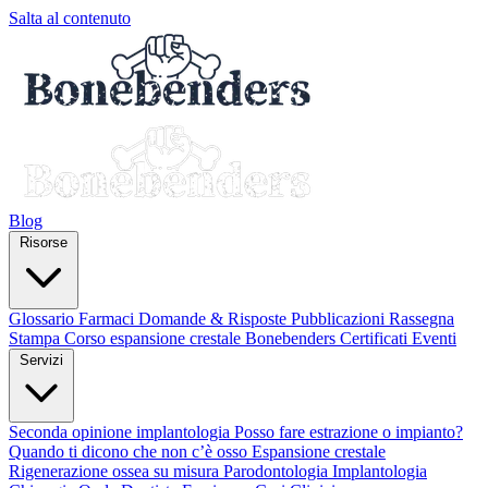
Salta al contenuto
Blog
Risorse
Glossario
Farmaci
Domande & Risposte
Pubblicazioni
Rassegna
Stampa
Corso espansione crestale
Bonebenders Certificati
Eventi
Servizi
Seconda opinione implantologia
Posso fare estrazione o impianto?
Quando ti dicono che non c’è osso
Espansione crestale
Rigenerazione ossea su misura
Parodontologia
Implantologia