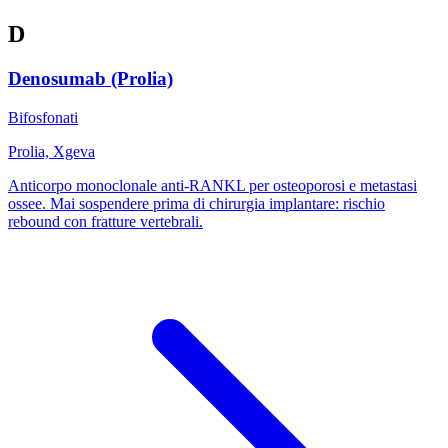
D
Denosumab (Prolia)
Bifosfonati
Prolia, Xgeva
Anticorpo monoclonale anti-RANKL per osteoporosi e metastasi
ossee. Mai sospendere prima di chirurgia implantare: rischio
rebound con fratture vertebrali.