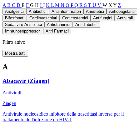
A
B
C
D
E
F
G
H
I
J
K
L
M
N
O
P
Q
R
S
T
U
V
W
X
Y
Z
Analgesici
Antibiotici
Antiinfiammatori
Anestetici
Anticoagulanti
Bifosfonati
Cardiovascolari
Corticosteroidi
Antifungini
Antivirali
Sedativi e Ansiolitici
Antistaminici
Antidiabetici
Immunosoppressori
Altri Farmaci
Filtro attivo:
Mostra tutti
A
Abacavir (Ziagen)
Antivirali
Ziagen
Antivirale nucleosidico inibitore della trascrittasi inversa per il
trattamento dell'infezione da HIV-1