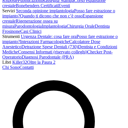
Risposte
Pubblicazioni
Rassegna Stampa
Corso espansione
crestale
Bonebenders Certificati
Eventi
Servizi
Seconda opinione implantologia
Posso fare estrazione o
impianto?
Quando ti dicono che non c’è osso
Espansione
crestale
Rigenerazione ossea su
misura
Parodontologia
Implantologia
Chirurgia Orale
Dentista
Frosinone
Casi Clinici
Strumenti
Urgenza Dentale: cosa fare ora
Posso fare estrazione o
impianto?
Interazioni Farmacologiche
Calcolatore Dose
Anestetico
Detrazione Spese Dentali (730)
Dentista e Condizioni
Mediche
Consensi Informati (riservato colleghi)
Checker Post-
Operatorio
Diagnosi Parodontale (PRA)
Libri
Killer32
Oltre la Paura 2
Chi Sono
Contatti