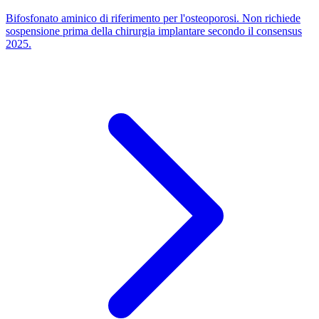
Bifosfonato aminico di riferimento per l'osteoporosi. Non richiede
sospensione prima della chirurgia implantare secondo il consensus
2025.