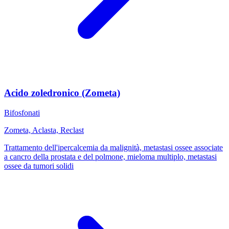
Acido zoledronico (Zometa)
Bifosfonati
Zometa, Aclasta, Reclast
Trattamento dell'ipercalcemia da malignità, metastasi ossee associate
a cancro della prostata e del polmone, mieloma multiplo, metastasi
ossee da tumori solidi