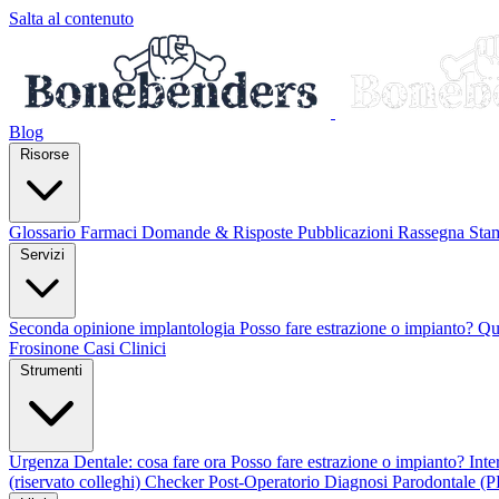
Salta al contenuto
Blog
Risorse
Glossario
Farmaci
Domande & Risposte
Pubblicazioni
Rassegna St
Servizi
Seconda opinione implantologia
Posso fare estrazione o impianto?
Qu
Frosinone
Casi Clinici
Strumenti
Urgenza Dentale: cosa fare ora
Posso fare estrazione o impianto?
Int
(riservato colleghi)
Checker Post-Operatorio
Diagnosi Parodontale (