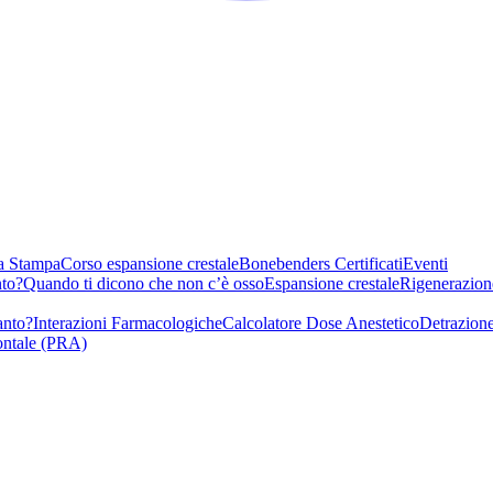
a Stampa
Corso espansione crestale
Bonebenders Certificati
Eventi
nto?
Quando ti dicono che non c’è osso
Espansione crestale
Rigenerazion
anto?
Interazioni Farmacologiche
Calcolatore Dose Anestetico
Detrazione
ontale (PRA)