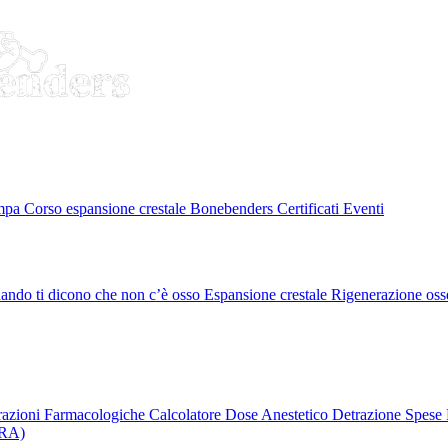
ampa
Corso espansione crestale
Bonebenders Certificati
Eventi
ando ti dicono che non c’è osso
Espansione crestale
Rigenerazione oss
erazioni Farmacologiche
Calcolatore Dose Anestetico
Detrazione Spese 
PRA)