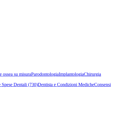
e ossea su misura
Parodontologia
Implantologia
Chirurgia
 Spese Dentali (730)
Dentista e Condizioni Mediche
Consensi