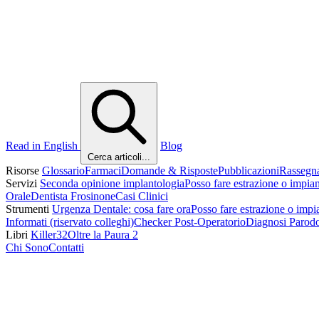
Read in English
Blog
Cerca articoli...
Risorse
Glossario
Farmaci
Domande & Risposte
Pubblicazioni
Rassegn
Servizi
Seconda opinione implantologia
Posso fare estrazione o impia
Orale
Dentista Frosinone
Casi Clinici
Strumenti
Urgenza Dentale: cosa fare ora
Posso fare estrazione o impi
Informati (riservato colleghi)
Checker Post-Operatorio
Diagnosi Parod
Libri
Killer32
Oltre la Paura 2
Chi Sono
Contatti