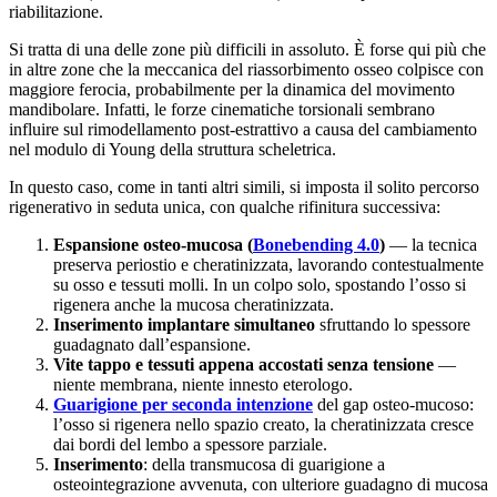
riabilitazione.
Paziente
Professionista
Si tratta di una delle zone più difficili in assoluto. È forse qui più che
Iscriviti
in altre zone che la meccanica del riassorbimento osseo colpisce con
Ho letto l'
informativa privacy
e acconsento al trattamento
maggiore ferocia, probabilmente per la dinamica del movimento
dei dati per ricevere la newsletter.
mandibolare. Infatti, le forze cinematiche torsionali sembrano
influire sul rimodellamento post-estrattivo a causa del cambiamento
nel modulo di Young della struttura scheletrica.
In questo caso, come in tanti altri simili, si imposta il solito percorso
rigenerativo in seduta unica, con qualche rifinitura successiva:
Espansione osteo-mucosa (
Bonebending 4.0
)
— la tecnica
preserva periostio e cheratinizzata, lavorando contestualmente
su osso e tessuti molli. In un colpo solo, spostando l’osso si
rigenera anche la mucosa cheratinizzata.
Inserimento implantare simultaneo
sfruttando lo spessore
guadagnato dall’espansione.
Vite tappo e tessuti appena accostati senza tensione
—
niente membrana, niente innesto eterologo.
Guarigione per seconda intenzione
del gap osteo-mucoso:
l’osso si rigenera nello spazio creato, la cheratinizzata cresce
dai bordi del lembo a spessore parziale.
Inserimento
: della transmucosa di guarigione a
osteointegrazione avvenuta, con ulteriore guadagno di mucosa