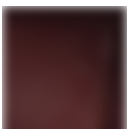
Iscriviti alla newsletter per visualizzare le immagini
cliniche.
Paziente
Professionista
Iscriviti
Ho letto l'
informativa privacy
e acconsento al trattamento
dei dati per ricevere la newsletter.