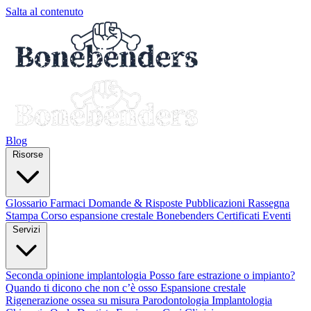
Salta al contenuto
Blog
Risorse
Glossario
Farmaci
Domande & Risposte
Pubblicazioni
Rassegna
Stampa
Corso espansione crestale
Bonebenders Certificati
Eventi
Servizi
Seconda opinione implantologia
Posso fare estrazione o impianto?
Quando ti dicono che non c’è osso
Espansione crestale
Rigenerazione ossea su misura
Parodontologia
Implantologia