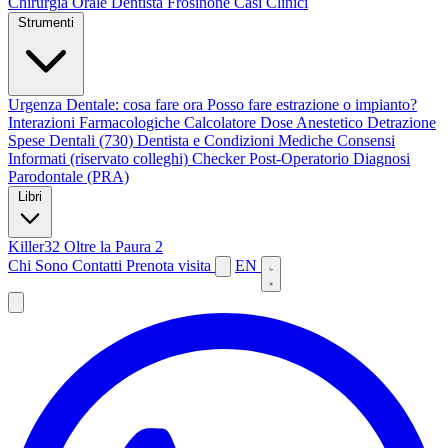
Chirurgia Orale
Dentista Frosinone
Casi Clinici
Strumenti
Urgenza Dentale: cosa fare ora
Posso fare estrazione o impianto?
Interazioni Farmacologiche
Calcolatore Dose Anestetico
Detrazione
Spese Dentali (730)
Dentista e Condizioni Mediche
Consensi
Informati (riservato colleghi)
Checker Post-Operatorio
Diagnosi
Parodontale (PRA)
Libri
Killer32
Oltre la Paura 2
Chi Sono
Contatti
Prenota visita
EN