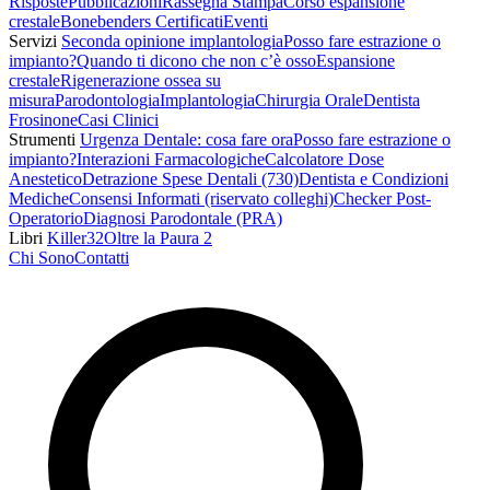
Risposte
Pubblicazioni
Rassegna Stampa
Corso espansione
crestale
Bonebenders Certificati
Eventi
Servizi
Seconda opinione implantologia
Posso fare estrazione o
impianto?
Quando ti dicono che non c’è osso
Espansione
crestale
Rigenerazione ossea su
misura
Parodontologia
Implantologia
Chirurgia Orale
Dentista
Frosinone
Casi Clinici
Strumenti
Urgenza Dentale: cosa fare ora
Posso fare estrazione o
impianto?
Interazioni Farmacologiche
Calcolatore Dose
Anestetico
Detrazione Spese Dentali (730)
Dentista e Condizioni
Mediche
Consensi Informati (riservato colleghi)
Checker Post-
Operatorio
Diagnosi Parodontale (PRA)
Libri
Killer32
Oltre la Paura 2
Chi Sono
Contatti