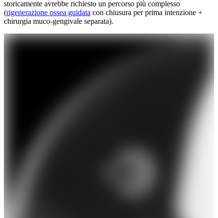
storicamente avrebbe richiesto un percorso più complesso
Iscriviti alla newsletter per visualizzare le immagini
(
rigenerazione ossea guidata
con chiusura per prima intenzione +
cliniche.
chirurgia muco-gengivale separata).
Paziente
Professionista
Iscriviti
Ho letto l'
informativa privacy
e acconsento al trattamento
dei dati per ricevere la newsletter.