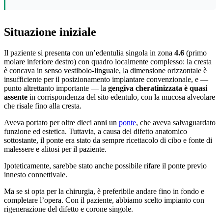
Situazione iniziale
Il paziente si presenta con un’edentulia singola in zona
4.6
(primo
molare inferiore destro) con quadro localmente complesso: la cresta
è concava in senso vestibolo-linguale, la dimensione orizzontale è
insufficiente per il posizionamento implantare convenzionale, e —
punto altrettanto importante — la
gengiva cheratinizzata è quasi
assente
in corrispondenza del sito edentulo, con la mucosa alveolare
che risale fino alla cresta.
Aveva portato per oltre dieci anni un
ponte
, che aveva salvaguardato
funzione ed estetica. Tuttavia, a causa del difetto anatomico
sottostante, il ponte era stato da sempre ricettacolo di cibo e fonte di
malessere e alitosi per il paziente.
Ipoteticamente, sarebbe stato anche possibile rifare il ponte previo
innesto connettivale.
Ma se si opta per la chirurgia, è preferibile andare fino in fondo e
completare l’opera. Con il paziente, abbiamo scelto impianto con
rigenerazione del difetto e corone singole.