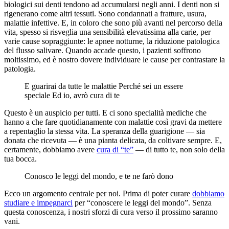
biologici sui denti tendono ad accumularsi negli anni. I denti non si
rigenerano come altri tessuti. Sono condannati a fratture, usura,
malattie infettive. E, in coloro che sono più avanti nel percorso della
vita, spesso si risveglia una sensibilità elevatissima alla carie, per
varie cause sopraggiunte: le apnee notturne, la riduzione patologica
del flusso salivare. Quando accade questo, i pazienti soffrono
moltissimo, ed è nostro dovere individuare le cause per contrastare la
patologia.
E guarirai da tutte le malattie Perché sei un essere
speciale Ed io, avrò cura di te
Questo è un auspicio per tutti. E ci sono specialità mediche che
hanno a che fare quotidianamente con malattie così gravi da mettere
a repentaglio la stessa vita. La speranza della guarigione — sia
donata che ricevuta — è una pianta delicata, da coltivare sempre. E,
certamente, dobbiamo avere
cura di “te”
— di tutto te, non solo della
tua bocca.
Conosco le leggi del mondo, e te ne farò dono
Ecco un argomento centrale per noi. Prima di poter curare
dobbiamo
studiare e impegnarci
per “conoscere le leggi del mondo”. Senza
questa conoscenza, i nostri sforzi di cura verso il prossimo saranno
vani.