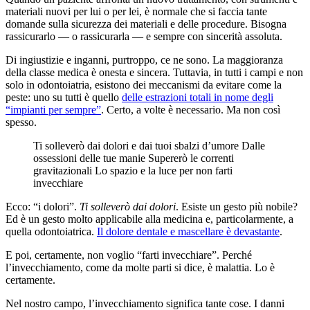
materiali nuovi per lui o per lei, è normale che si faccia tante
domande sulla sicurezza dei materiali e delle procedure. Bisogna
rassicurarlo — o rassicurarla — e sempre con sincerità assoluta.
Di ingiustizie e inganni, purtroppo, ce ne sono. La maggioranza
della classe medica è onesta e sincera. Tuttavia, in tutti i campi e non
solo in odontoiatria, esistono dei meccanismi da evitare come la
peste: uno su tutti è quello
delle estrazioni totali in nome degli
“impianti per sempre”
. Certo, a volte è necessario. Ma non così
spesso.
Ti solleverò dai dolori e dai tuoi sbalzi d’umore Dalle
ossessioni delle tue manie Supererò le correnti
gravitazionali Lo spazio e la luce per non farti
invecchiare
Ecco: “i dolori”.
Ti solleverò dai dolori
. Esiste un gesto più nobile?
Ed è un gesto molto applicabile alla medicina e, particolarmente, a
quella odontoiatrica.
Il dolore dentale e mascellare è devastante
.
E poi, certamente, non voglio “farti invecchiare”. Perché
l’invecchiamento, come da molte parti si dice, è malattia. Lo è
certamente.
Nel nostro campo, l’invecchiamento significa tante cose. I danni