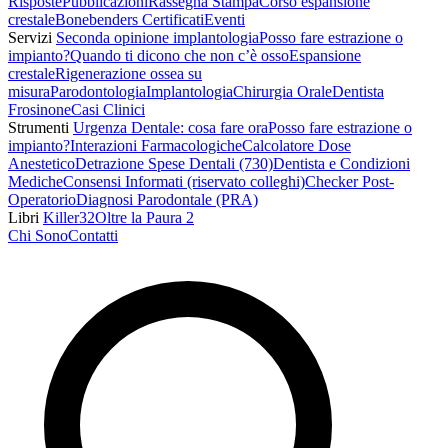
Risposte
Pubblicazioni
Rassegna Stampa
Corso espansione
crestale
Bonebenders Certificati
Eventi
Servizi
Seconda opinione implantologia
Posso fare estrazione o
impianto?
Quando ti dicono che non c’è osso
Espansione
crestale
Rigenerazione ossea su
misura
Parodontologia
Implantologia
Chirurgia Orale
Dentista
Frosinone
Casi Clinici
Strumenti
Urgenza Dentale: cosa fare ora
Posso fare estrazione o
impianto?
Interazioni Farmacologiche
Calcolatore Dose
Anestetico
Detrazione Spese Dentali (730)
Dentista e Condizioni
Mediche
Consensi Informati (riservato colleghi)
Checker Post-
Operatorio
Diagnosi Parodontale (PRA)
Libri
Killer32
Oltre la Paura 2
Chi Sono
Contatti