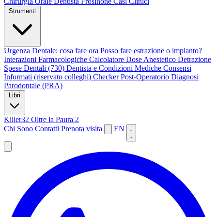
Chirurgia Orale
Dentista Frosinone
Casi Clinici
Strumenti
Urgenza Dentale: cosa fare ora
Posso fare estrazione o impianto?
Interazioni Farmacologiche
Calcolatore Dose Anestetico
Detrazione
Spese Dentali (730)
Dentista e Condizioni Mediche
Consensi
Informati (riservato colleghi)
Checker Post-Operatorio
Diagnosi
Parodontale (PRA)
Libri
Killer32
Oltre la Paura 2
Chi Sono
Contatti
Prenota visita
EN