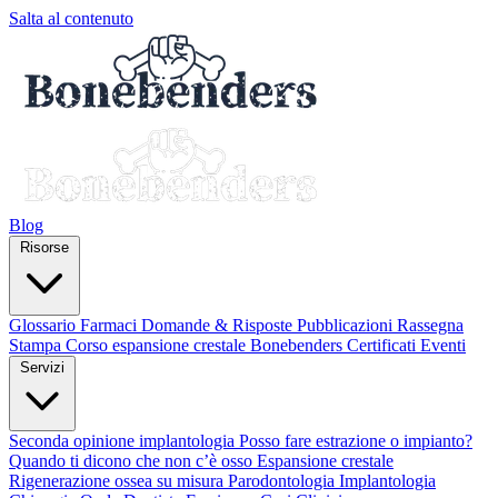
Salta al contenuto
Blog
Risorse
Glossario
Farmaci
Domande & Risposte
Pubblicazioni
Rassegna
Stampa
Corso espansione crestale
Bonebenders Certificati
Eventi
Servizi
Seconda opinione implantologia
Posso fare estrazione o impianto?
Quando ti dicono che non c’è osso
Espansione crestale
Rigenerazione ossea su misura
Parodontologia
Implantologia