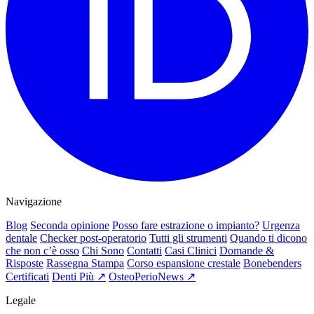
Navigazione
Blog
Seconda opinione
Posso fare estrazione o impianto?
Urgenza
dentale
Checker post-operatorio
Tutti gli strumenti
Quando ti dicono
che non c’è osso
Chi Sono
Contatti
Casi Clinici
Domande &
Risposte
Rassegna Stampa
Corso espansione crestale
Bonebenders
Certificati
Denti Più ↗
OsteoPerioNews ↗
Legale