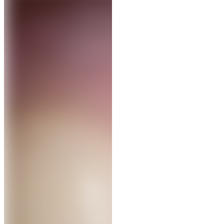
Contenuto clinico riservato
Iscriviti alla newsletter per visualizzare le immagini
cliniche.
Paziente
Professionista
Iscriviti
Ho letto l'
informativa privacy
e acconsento al trattamento
dei dati per ricevere la newsletter.