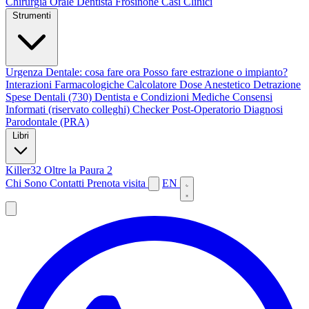
Chirurgia Orale
Dentista Frosinone
Casi Clinici
Strumenti
Urgenza Dentale: cosa fare ora
Posso fare estrazione o impianto?
Interazioni Farmacologiche
Calcolatore Dose Anestetico
Detrazione
Spese Dentali (730)
Dentista e Condizioni Mediche
Consensi
Informati (riservato colleghi)
Checker Post-Operatorio
Diagnosi
Parodontale (PRA)
Libri
Killer32
Oltre la Paura 2
Chi Sono
Contatti
Prenota visita
EN