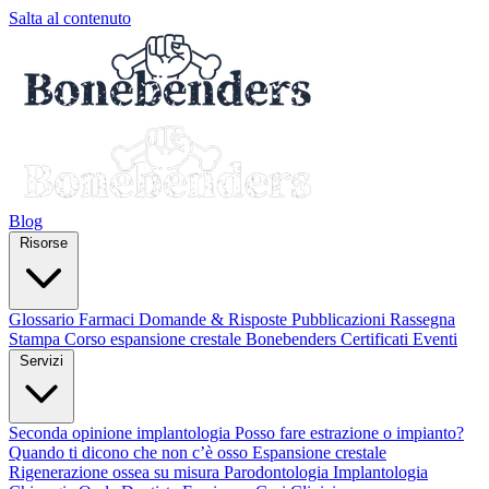
Salta al contenuto
Blog
Risorse
Glossario
Farmaci
Domande & Risposte
Pubblicazioni
Rassegna
Stampa
Corso espansione crestale
Bonebenders Certificati
Eventi
Servizi
Seconda opinione implantologia
Posso fare estrazione o impianto?
Quando ti dicono che non c’è osso
Espansione crestale
Rigenerazione ossea su misura
Parodontologia
Implantologia