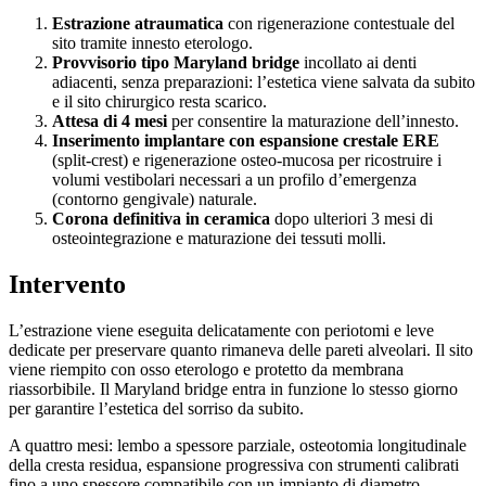
Estrazione atraumatica
con rigenerazione contestuale del
sito tramite innesto eterologo.
Provvisorio tipo Maryland bridge
incollato ai denti
adiacenti, senza preparazioni: l’estetica viene salvata da subito
e il sito chirurgico resta scarico.
Attesa di 4 mesi
per consentire la maturazione dell’innesto.
Inserimento implantare con espansione crestale ERE
(split-crest) e rigenerazione osteo-mucosa per ricostruire i
volumi vestibolari necessari a un profilo d’emergenza
(contorno gengivale) naturale.
Corona definitiva in ceramica
dopo ulteriori 3 mesi di
osteointegrazione e maturazione dei tessuti molli.
Intervento
L’estrazione viene eseguita delicatamente con periotomi e leve
dedicate per preservare quanto rimaneva delle pareti alveolari. Il sito
viene riempito con osso eterologo e protetto da membrana
riassorbibile. Il Maryland bridge entra in funzione lo stesso giorno
per garantire l’estetica del sorriso da subito.
A quattro mesi: lembo a spessore parziale, osteotomia longitudinale
della cresta residua, espansione progressiva con strumenti calibrati
fino a uno spessore compatibile con un impianto di diametro