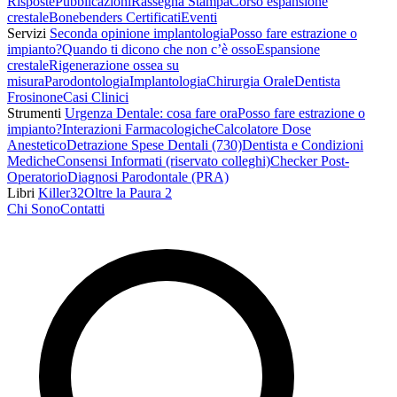
Risposte
Pubblicazioni
Rassegna Stampa
Corso espansione
crestale
Bonebenders Certificati
Eventi
Servizi
Seconda opinione implantologia
Posso fare estrazione o
impianto?
Quando ti dicono che non c’è osso
Espansione
crestale
Rigenerazione ossea su
misura
Parodontologia
Implantologia
Chirurgia Orale
Dentista
Frosinone
Casi Clinici
Strumenti
Urgenza Dentale: cosa fare ora
Posso fare estrazione o
impianto?
Interazioni Farmacologiche
Calcolatore Dose
Anestetico
Detrazione Spese Dentali (730)
Dentista e Condizioni
Mediche
Consensi Informati (riservato colleghi)
Checker Post-
Operatorio
Diagnosi Parodontale (PRA)
Libri
Killer32
Oltre la Paura 2
Chi Sono
Contatti