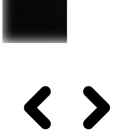
Contenuto clinico riservato
Iscriviti alla newsletter per visualizzare le immagini
cliniche.
Paziente
Professionista
Iscriviti
Ho letto l'
informativa privacy
e acconsento al trattamento
dei dati per ricevere la newsletter.