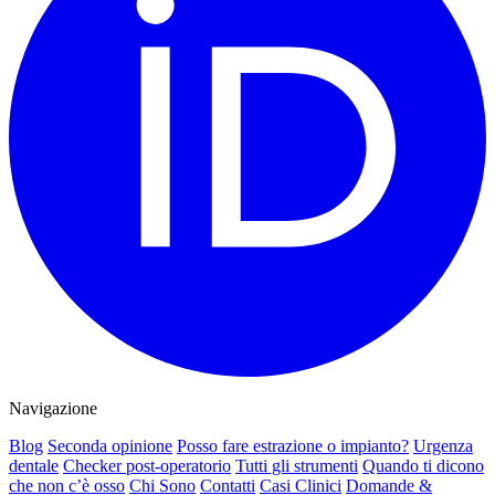
Navigazione
Blog
Seconda opinione
Posso fare estrazione o impianto?
Urgenza
dentale
Checker post-operatorio
Tutti gli strumenti
Quando ti dicono
che non c’è osso
Chi Sono
Contatti
Casi Clinici
Domande &