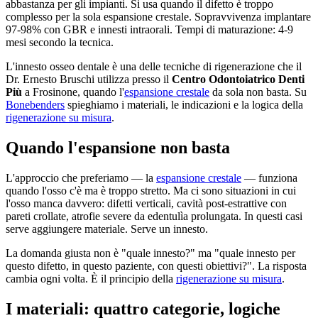
abbastanza per gli impianti. Si usa quando il difetto è troppo
complesso per la sola espansione crestale. Sopravvivenza implantare
97-98% con GBR e innesti intraorali. Tempi di maturazione: 4-9
mesi secondo la tecnica.
L'innesto osseo dentale è una delle tecniche di rigenerazione che il
Dr. Ernesto Bruschi utilizza presso il
Centro Odontoiatrico Denti
Più
a Frosinone, quando l'
espansione crestale
da sola non basta. Su
Bonebenders
spieghiamo i materiali, le indicazioni e la logica della
rigenerazione su misura
.
Quando l'espansione non basta
L'approccio che preferiamo — la
espansione crestale
— funziona
quando l'osso c'è ma è troppo stretto. Ma ci sono situazioni in cui
l'osso manca davvero: difetti verticali, cavità post-estrattive con
pareti crollate, atrofie severe da edentulìa prolungata. In questi casi
serve aggiungere materiale. Serve un innesto.
La domanda giusta non è "quale innesto?" ma "quale innesto per
questo difetto, in questo paziente, con questi obiettivi?". La risposta
cambia ogni volta. È il principio della
rigenerazione su misura
.
I materiali: quattro categorie, logiche