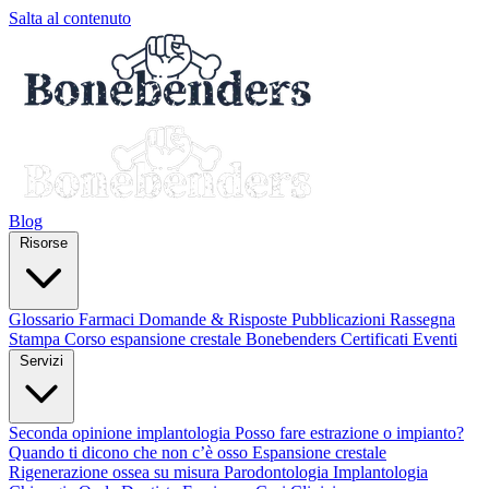
Salta al contenuto
Blog
Risorse
Glossario
Farmaci
Domande & Risposte
Pubblicazioni
Rassegna
Stampa
Corso espansione crestale
Bonebenders Certificati
Eventi
Servizi
Seconda opinione implantologia
Posso fare estrazione o impianto?
Quando ti dicono che non c’è osso
Espansione crestale
Rigenerazione ossea su misura
Parodontologia
Implantologia