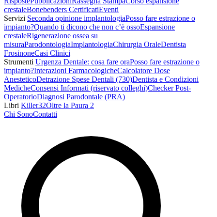
Risposte
Pubblicazioni
Rassegna Stampa
Corso espansione
crestale
Bonebenders Certificati
Eventi
Servizi
Seconda opinione implantologia
Posso fare estrazione o
impianto?
Quando ti dicono che non c’è osso
Espansione
crestale
Rigenerazione ossea su
misura
Parodontologia
Implantologia
Chirurgia Orale
Dentista
Frosinone
Casi Clinici
Strumenti
Urgenza Dentale: cosa fare ora
Posso fare estrazione o
impianto?
Interazioni Farmacologiche
Calcolatore Dose
Anestetico
Detrazione Spese Dentali (730)
Dentista e Condizioni
Mediche
Consensi Informati (riservato colleghi)
Checker Post-
Operatorio
Diagnosi Parodontale (PRA)
Libri
Killer32
Oltre la Paura 2
Chi Sono
Contatti