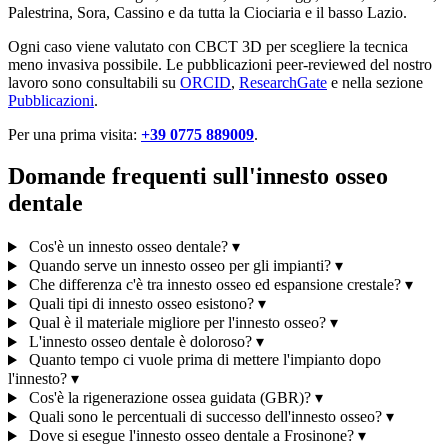
Palestrina, Sora, Cassino e da tutta la Ciociaria e il basso Lazio.
Ogni caso viene valutato con CBCT 3D per scegliere la tecnica
meno invasiva possibile. Le pubblicazioni peer-reviewed del nostro
lavoro sono consultabili su
ORCID
,
ResearchGate
e nella sezione
Pubblicazioni
.
Per una prima visita:
+39 0775 889009
.
Domande frequenti sull'innesto osseo
dentale
Cos'è un innesto osseo dentale?
▾
Quando serve un innesto osseo per gli impianti?
▾
Che differenza c'è tra innesto osseo ed espansione crestale?
▾
Quali tipi di innesto osseo esistono?
▾
Qual è il materiale migliore per l'innesto osseo?
▾
L'innesto osseo dentale è doloroso?
▾
Quanto tempo ci vuole prima di mettere l'impianto dopo
l'innesto?
▾
Cos'è la rigenerazione ossea guidata (GBR)?
▾
Quali sono le percentuali di successo dell'innesto osseo?
▾
Dove si esegue l'innesto osseo dentale a Frosinone?
▾