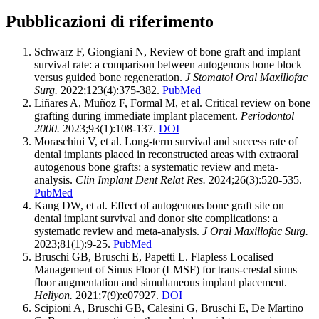
Pubblicazioni di riferimento
Schwarz F, Giongiani N, Review of bone graft and implant
survival rate: a comparison between autogenous bone block
versus guided bone regeneration.
J Stomatol Oral Maxillofac
Surg.
2022;123(4):375-382.
PubMed
Liñares A, Muñoz F, Formal M, et al. Critical review on bone
grafting during immediate implant placement.
Periodontol
2000.
2023;93(1):108-137.
DOI
Moraschini V, et al. Long-term survival and success rate of
dental implants placed in reconstructed areas with extraoral
autogenous bone grafts: a systematic review and meta-
analysis.
Clin Implant Dent Relat Res.
2024;26(3):520-535.
PubMed
Kang DW, et al. Effect of autogenous bone graft site on
dental implant survival and donor site complications: a
systematic review and meta-analysis.
J Oral Maxillofac Surg.
2023;81(1):9-25.
PubMed
Bruschi GB, Bruschi E, Papetti L. Flapless Localised
Management of Sinus Floor (LMSF) for trans-crestal sinus
floor augmentation and simultaneous implant placement.
Heliyon.
2021;7(9):e07927.
DOI
Scipioni A, Bruschi GB, Calesini G, Bruschi E, De Martino