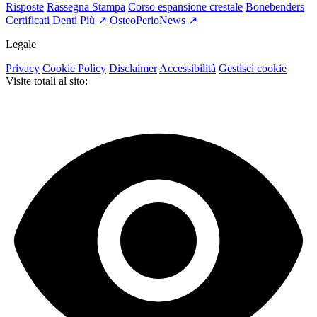
Risposte
Rassegna Stampa
Corso espansione crestale
Bonebenders
Certificati
Denti Più ↗
OsteoPerioNews ↗
Legale
Privacy
Cookie Policy
Disclaimer
Accessibilità
Gestisci cookie
Visite totali al sito: