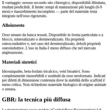
Il vantaggio: nessun secondo sito chirurgico, disponibilità illimitata,
risultati predicibili. Il limite: tempi di maturazione più lunghi (6-9
mesi) e riassorbimento incompleto — parte del materiale resta
integrato nell'osso rigenerato.
Alloinnesto
Osso umano da banca tessuti. Disponibile in forma particolata o a
blocco, mineralizzato o demineralizzato. Ha proprietà
osteoconduttive e, nel caso del demineralizzato, deboli proprietà
osteoinduttive. L'uso in Italia è meno diffuso che nel mercato
anglosassone.
Materiali sintetici
Idrossiapatite, beta-fosfato tricalcico, vetri bioattivi. Sono
completamente riassorbibili e sostituiti da osso neoformato. Indicati
per difetti di dimensione contenuta dove la stabilità dello scaffold è
meno critica. Non richiedono materiale biologico di origine animale
o umana.
GBR: la tecnica più diffusa
La rigenerazione ossea guidata (
Guided Bone Regeneration
) è il