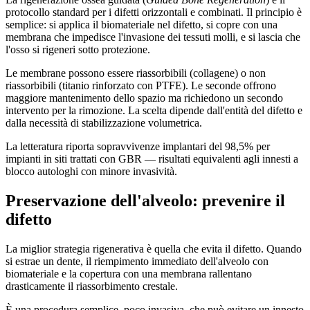
protocollo standard per i difetti orizzontali e combinati. Il principio è
semplice: si applica il biomateriale nel difetto, si copre con una
membrana che impedisce l'invasione dei tessuti molli, e si lascia che
l'osso si rigeneri sotto protezione.
Le membrane possono essere riassorbibili (collagene) o non
riassorbibili (titanio rinforzato con PTFE). Le seconde offrono
maggiore mantenimento dello spazio ma richiedono un secondo
intervento per la rimozione. La scelta dipende dall'entità del difetto e
dalla necessità di stabilizzazione volumetrica.
La letteratura riporta sopravvivenze implantari del 98,5% per
impianti in siti trattati con GBR — risultati equivalenti agli innesti a
blocco autologhi con minore invasività.
Preservazione dell'alveolo: prevenire il
difetto
La miglior strategia rigenerativa è quella che evita il difetto. Quando
si estrae un dente, il riempimento immediato dell'alveolo con
biomateriale e la copertura con una membrana rallentano
drasticamente il riassorbimento crestale.
È una procedura semplice, poco invasiva, che può evitare un innesto