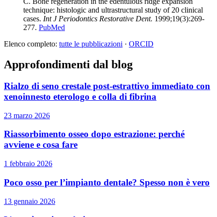
C. Bone regeneration in the edentulous ridge expansion
technique: histologic and ultrastructural study of 20 clinical
cases.
Int J Periodontics Restorative Dent.
1999;19(3):269-
277.
PubMed
Elenco completo:
tutte le pubblicazioni
·
ORCID
Approfondimenti dal blog
Rialzo di seno crestale post-estrattivo immediato con
xenoinnesto eterologo e colla di fibrina
23 marzo 2026
Riassorbimento osseo dopo estrazione: perché
avviene e cosa fare
1 febbraio 2026
Poco osso per l’impianto dentale? Spesso non è vero
13 gennaio 2026