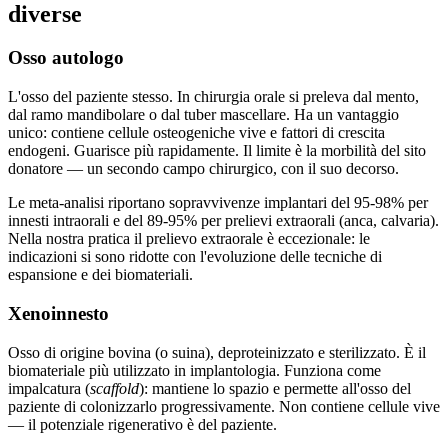
diverse
Osso autologo
L'osso del paziente stesso. In chirurgia orale si preleva dal mento,
dal ramo mandibolare o dal tuber mascellare. Ha un vantaggio
unico: contiene cellule osteogeniche vive e fattori di crescita
endogeni. Guarisce più rapidamente. Il limite è la morbilità del sito
donatore — un secondo campo chirurgico, con il suo decorso.
Le meta-analisi riportano sopravvivenze implantari del 95-98% per
innesti intraorali e del 89-95% per prelievi extraorali (anca, calvaria).
Nella nostra pratica il prelievo extraorale è eccezionale: le
indicazioni si sono ridotte con l'evoluzione delle tecniche di
espansione e dei biomateriali.
Xenoinnesto
Osso di origine bovina (o suina), deproteinizzato e sterilizzato. È il
biomateriale più utilizzato in implantologia. Funziona come
impalcatura (
scaffold
): mantiene lo spazio e permette all'osso del
paziente di colonizzarlo progressivamente. Non contiene cellule vive
— il potenziale rigenerativo è del paziente.