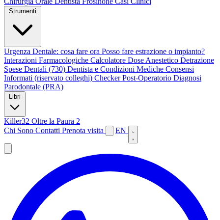
Chirurgia Orale
Dentista Frosinone
Casi Clinici
Strumenti
Urgenza Dentale: cosa fare ora
Posso fare estrazione o impianto?
Interazioni Farmacologiche
Calcolatore Dose Anestetico
Detrazione
Spese Dentali (730)
Dentista e Condizioni Mediche
Consensi
Informati (riservato colleghi)
Checker Post-Operatorio
Diagnosi
Parodontale (PRA)
Libri
Killer32
Oltre la Paura 2
Chi Sono
Contatti
Prenota visita
EN