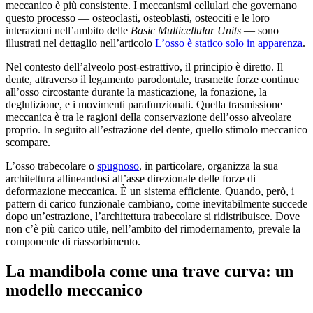
meccanico è più consistente. I meccanismi cellulari che governano
questo processo — osteoclasti, osteoblasti, osteociti e le loro
interazioni nell’ambito delle
Basic Multicellular Units
— sono
illustrati nel dettaglio nell’articolo
L’osso è statico solo in apparenza
.
Nel contesto dell’alveolo post-estrattivo, il principio è diretto. Il
dente, attraverso il legamento parodontale, trasmette forze continue
all’osso circostante durante la masticazione, la fonazione, la
deglutizione, e i movimenti parafunzionali. Quella trasmissione
meccanica è tra le ragioni della conservazione dell’osso alveolare
proprio. In seguito all’estrazione del dente, quello stimolo meccanico
scompare.
L’osso trabecolare o
spugnoso
, in particolare, organizza la sua
architettura allineandosi all’asse direzionale delle forze di
deformazione meccanica. È un sistema efficiente. Quando, però, i
pattern di carico funzionale cambiano, come inevitabilmente succede
dopo un’estrazione, l’architettura trabecolare si ridistribuisce. Dove
non c’è più carico utile, nell’ambito del rimodernamento, prevale la
componente di riassorbimento.
La mandibola come una trave curva: un
modello meccanico