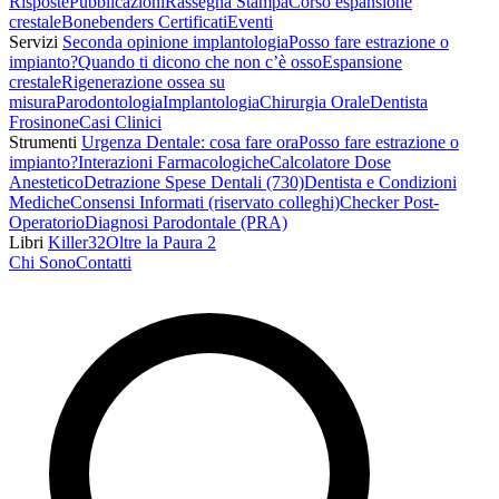
Risposte
Pubblicazioni
Rassegna Stampa
Corso espansione
crestale
Bonebenders Certificati
Eventi
Servizi
Seconda opinione implantologia
Posso fare estrazione o
impianto?
Quando ti dicono che non c’è osso
Espansione
crestale
Rigenerazione ossea su
misura
Parodontologia
Implantologia
Chirurgia Orale
Dentista
Frosinone
Casi Clinici
Strumenti
Urgenza Dentale: cosa fare ora
Posso fare estrazione o
impianto?
Interazioni Farmacologiche
Calcolatore Dose
Anestetico
Detrazione Spese Dentali (730)
Dentista e Condizioni
Mediche
Consensi Informati (riservato colleghi)
Checker Post-
Operatorio
Diagnosi Parodontale (PRA)
Libri
Killer32
Oltre la Paura 2
Chi Sono
Contatti