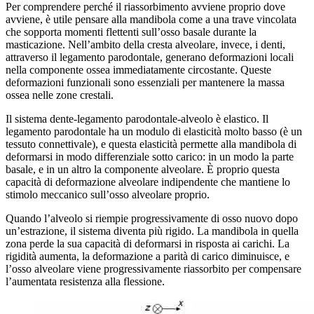
Per comprendere perché il riassorbimento avviene proprio dove
avviene, è utile pensare alla mandibola come a una trave vincolata
che sopporta momenti flettenti sull’osso basale durante la
masticazione. Nell’ambito della cresta alveolare, invece, i denti,
attraverso il legamento parodontale, generano deformazioni locali
nella componente ossea immediatamente circostante. Queste
deformazioni funzionali sono essenziali per mantenere la massa
ossea nelle zone crestali.
Il sistema dente-legamento parodontale-alveolo è elastico. Il
legamento parodontale ha un modulo di elasticità molto basso (è un
tessuto connettivale), e questa elasticità permette alla mandibola di
deformarsi in modo differenziale sotto carico: in un modo la parte
basale, e in un altro la componente alveolare. È proprio questa
capacità di deformazione alveolare indipendente che mantiene lo
stimolo meccanico sull’osso alveolare proprio.
Quando l’alveolo si riempie progressivamente di osso nuovo dopo
un’estrazione, il sistema diventa più rigido. La mandibola in quella
zona perde la sua capacità di deformarsi in risposta ai carichi. La
rigidità aumenta, la deformazione a parità di carico diminuisce, e
l’osso alveolare viene progressivamente riassorbito per compensare
l’aumentata resistenza alla flessione.