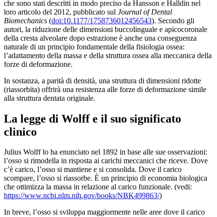
che sono stati descritti in modo preciso da Hansson e Halldin nel
loro articolo del 2012, pubblicato sul
Journal of Dental
Biomechanics
(
doi:10.1177/1758736012456543
). Secondo gli
autori, la riduzione delle dimensioni buccolinguale e apicocoronale
della cresta alveolare dopo estrazione è anche una conseguenza
naturale di un principio fondamentale della fisiologia ossea:
l’adattamento della massa e della struttura ossea alla meccanica della
forze di deformazione.
In sostanza, a parità di densità, una struttura di dimensioni ridotte
(riassorbita) offrirà una resistenza alle forze di deformazione simile
alla struttura dentata originale.
La legge di Wolff e il suo significato
clinico
Julius Wolff lo ha enunciato nel 1892 in base alle sue osservazioni:
l’osso si rimodella in risposta ai carichi meccanici che riceve. Dove
c’è carico, l’osso si mantiene e si consolida. Dove il carico
scompare, l’osso si riassorbe. È un principio di economia biologica
che ottimizza la massa in relazione al carico funzionale. (vedi:
https://www.ncbi.nlm.nih.gov/books/NBK499863/
)
In breve, l’osso si sviluppa maggiormente nelle aree dove il carico