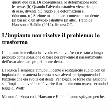
questi due casi. Di conseguenza, le deformazioni sono
le stesse. (b) Quando l’alveolo estrattivo viene riempito
di osso, diventa più rigido e le deformazioni si
riducono. (c) Sezione mandibolare contenente un dente
(in basso) o un alveolo estrattivo (in alto). Tratto da
Hansson e Halldin (2012), licenza CC.
L’impianto non risolve il problema: lo
trasforma
L’impianto immediato in alveolo estrattivo fresco è stato a lungo
proposto come soluzione di base per prevenire il riassorbimento
dell’osso alveolare propriamente detto.
La logica è semplice: rimuovi il dente e sostituiscilo subito con un
impianto che manterrà la cresta ossea alveolare riproponendo la
funzione che era svolta dal dente. Per logica, le forze che agiscono
sull’impianto dovrebbero favorire il mantenimento osseo, secondo la
legge di Wolff.
Ma non funziona così. Hansson e Halldin hanno spiegato perché.