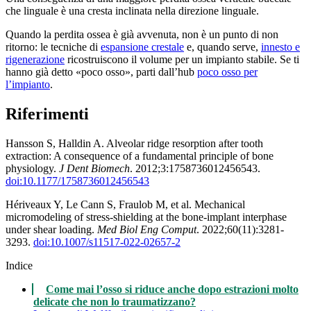
che linguale è una cresta inclinata nella direzione linguale.
Quando la perdita ossea è già avvenuta, non è un punto di non
ritorno: le tecniche di
espansione crestale
e, quando serve,
innesto e
rigenerazione
ricostruiscono il volume per un impianto stabile. Se ti
hanno già detto «poco osso», parti dall’hub
poco osso per
l’impianto
.
Riferimenti
Hansson S, Halldin A. Alveolar ridge resorption after tooth
extraction: A consequence of a fundamental principle of bone
physiology.
J Dent Biomech
. 2012;3:1758736012456543.
doi:10.1177/1758736012456543
Hériveaux Y, Le Cann S, Fraulob M, et al. Mechanical
micromodeling of stress-shielding at the bone-implant interphase
under shear loading.
Med Biol Eng Comput
. 2022;60(11):3281-
3293.
doi:10.1007/s11517-022-02657-2
Indice
Come mai l’osso si riduce anche dopo estrazioni molto
delicate che non lo traumatizzano?