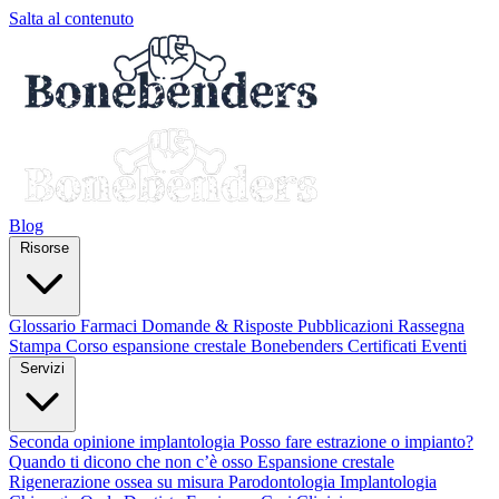
Salta al contenuto
Blog
Risorse
Glossario
Farmaci
Domande & Risposte
Pubblicazioni
Rassegna
Stampa
Corso espansione crestale
Bonebenders Certificati
Eventi
Servizi
Seconda opinione implantologia
Posso fare estrazione o impianto?
Quando ti dicono che non c’è osso
Espansione crestale
Rigenerazione ossea su misura
Parodontologia
Implantologia