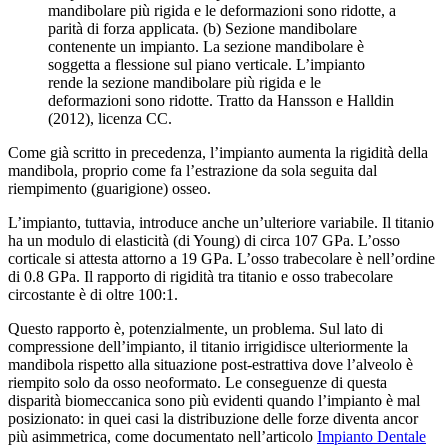
mandibolare più rigida e le deformazioni sono ridotte, a
parità di forza applicata. (b) Sezione mandibolare
contenente un impianto. La sezione mandibolare è
soggetta a flessione sul piano verticale. L’impianto
rende la sezione mandibolare più rigida e le
deformazioni sono ridotte. Tratto da Hansson e Halldin
(2012), licenza CC.
Come già scritto in precedenza, l’impianto aumenta la rigidità della
mandibola, proprio come fa l’estrazione da sola seguita dal
riempimento (guarigione) osseo.
L’impianto, tuttavia, introduce anche un’ulteriore variabile. Il titanio
ha un modulo di elasticità (di Young) di circa 107 GPa. L’osso
corticale si attesta attorno a 19 GPa. L’osso trabecolare è nell’ordine
di 0.8 GPa. Il rapporto di rigidità tra titanio e osso trabecolare
circostante è di oltre 100:1.
Questo rapporto è, potenzialmente, un problema. Sul lato di
compressione dell’impianto, il titanio irrigidisce ulteriormente la
mandibola rispetto alla situazione post-estrattiva dove l’alveolo è
riempito solo da osso neoformato. Le conseguenze di questa
disparità biomeccanica sono più evidenti quando l’impianto è mal
posizionato: in quei casi la distribuzione delle forze diventa ancor
più asimmetrica, come documentato nell’articolo
Impianto Dentale