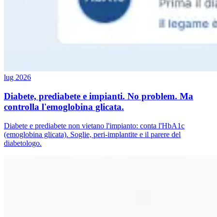
lug 2026
Diabete, prediabete e impianti. No problem. Ma
controlla l'emoglobina glicata.
Diabete e prediabete non vietano l'impianto: conta l'HbA1c
(emoglobina glicata). Soglie, peri-implantite e il parere del
diabetologo.