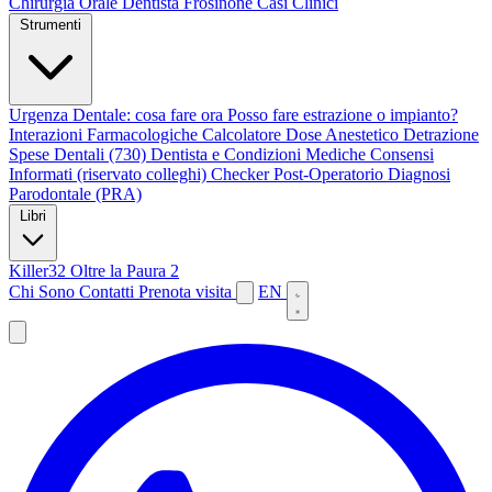
Chirurgia Orale
Dentista Frosinone
Casi Clinici
Strumenti
Urgenza Dentale: cosa fare ora
Posso fare estrazione o impianto?
Interazioni Farmacologiche
Calcolatore Dose Anestetico
Detrazione
Spese Dentali (730)
Dentista e Condizioni Mediche
Consensi
Informati (riservato colleghi)
Checker Post-Operatorio
Diagnosi
Parodontale (PRA)
Libri
Killer32
Oltre la Paura 2
Chi Sono
Contatti
Prenota visita
EN