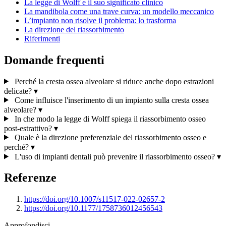
La legge di Wolff e il suo significato clinico
La mandibola come una trave curva: un modello meccanico
L’impianto non risolve il problema: lo trasforma
La direzione del riassorbimento
Riferimenti
Domande frequenti
Perché la cresta ossea alveolare si riduce anche dopo estrazioni
delicate?
▾
Come influisce l'inserimento di un impianto sulla cresta ossea
alveolare?
▾
In che modo la legge di Wolff spiega il riassorbimento osseo
post-estrattivo?
▾
Quale è la direzione preferenziale del riassorbimento osseo e
perché?
▾
L'uso di impianti dentali può prevenire il riassorbimento osseo?
▾
Referenze
https://doi.org/10.1007/s11517-022-02657-2
https://doi.org/10.1177/1758736012456543
Approfondisci