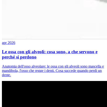
apr 2026
Le ossa con gli alveoli: cosa sono, a che servono e
perché si perdono
Anatomia dell'osso alveolare: le ossa con gli alveoli sono mascella e
mandibola, l'osso che regge i denti. Cosa succede quando perdi un
dente.