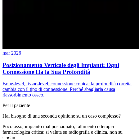
mar 2026
Posizionamento Verticale degli Impianti: Ogni
Connessione Ha la Sua Profondità
Bone-level, tissue-level, connessione conica: la profondità corretta
cambia con il tipo di connessione. Perché sbagliarla causa
riassorbimento osseo.
Per il paziente
Hai bisogno di una seconda opinione su un caso complesso?
Poco osso, impianto mal posizionato, fallimento o terapia
farmacologica critica: si valuta su radiografia e clinica, non su
slogan.