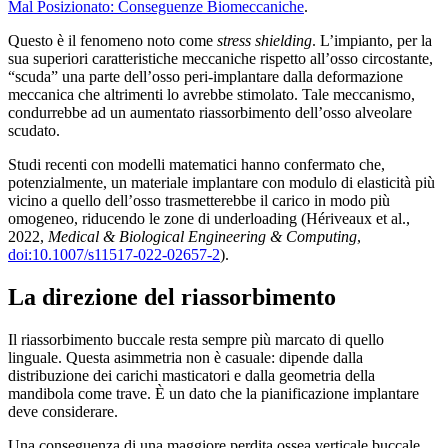
Mal Posizionato: Conseguenze Biomeccaniche
.
Questo è il fenomeno noto come
stress shielding
. L’impianto, per la
sua superiori caratteristiche meccaniche rispetto all’osso circostante,
“scuda” una parte dell’osso peri-implantare dalla deformazione
meccanica che altrimenti lo avrebbe stimolato. Tale meccanismo,
condurrebbe ad un aumentato riassorbimento dell’osso alveolare
scudato.
Studi recenti con modelli matematici hanno confermato che,
potenzialmente, un materiale implantare con modulo di elasticità più
vicino a quello dell’osso trasmetterebbe il carico in modo più
omogeneo, riducendo le zone di underloading (Hériveaux et al.,
2022,
Medical & Biological Engineering & Computing
,
doi:10.1007/s11517-022-02657-2
).
La direzione del riassorbimento
Il riassorbimento buccale resta sempre più marcato di quello
linguale. Questa asimmetria non è casuale: dipende dalla
distribuzione dei carichi masticatori e dalla geometria della
mandibola come trave. È un dato che la pianificazione implantare
deve considerare.
Una conseguenza di una maggiore perdita ossea verticale buccale