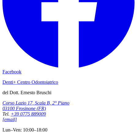
Facebook
Denti+ Centro Odontoiatrico
del Dott. Ernesto Bruschi
Corso Lazio 17, Scala B, 2° Piano
03100 Frosinone (FR)
Tel.
+39 0775 889009
[email]
Lun–Ven: 10:00–18:00