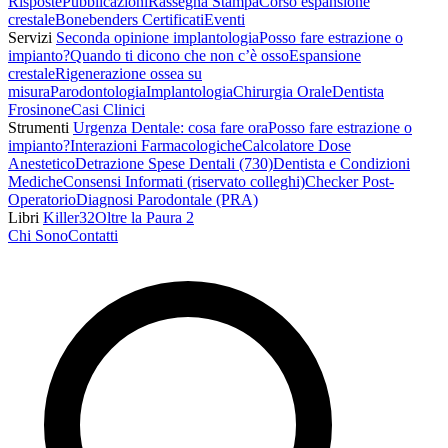
Risposte
Pubblicazioni
Rassegna Stampa
Corso espansione
crestale
Bonebenders Certificati
Eventi
Servizi
Seconda opinione implantologia
Posso fare estrazione o
impianto?
Quando ti dicono che non c’è osso
Espansione
crestale
Rigenerazione ossea su
misura
Parodontologia
Implantologia
Chirurgia Orale
Dentista
Frosinone
Casi Clinici
Strumenti
Urgenza Dentale: cosa fare ora
Posso fare estrazione o
impianto?
Interazioni Farmacologiche
Calcolatore Dose
Anestetico
Detrazione Spese Dentali (730)
Dentista e Condizioni
Mediche
Consensi Informati (riservato colleghi)
Checker Post-
Operatorio
Diagnosi Parodontale (PRA)
Libri
Killer32
Oltre la Paura 2
Chi Sono
Contatti