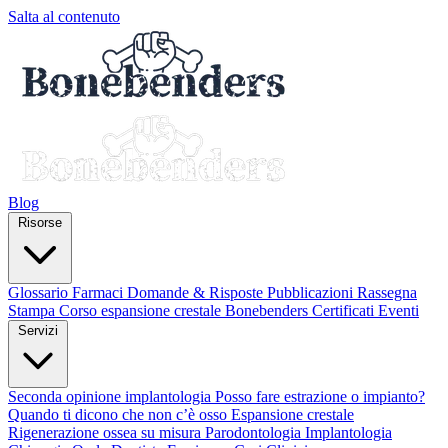
Salta al contenuto
Blog
Risorse
Glossario
Farmaci
Domande & Risposte
Pubblicazioni
Rassegna
Stampa
Corso espansione crestale
Bonebenders Certificati
Eventi
Servizi
Seconda opinione implantologia
Posso fare estrazione o impianto?
Quando ti dicono che non c’è osso
Espansione crestale
Rigenerazione ossea su misura
Parodontologia
Implantologia