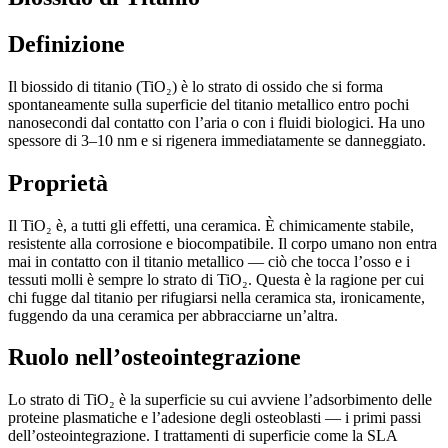
Definizione
Il biossido di titanio (TiO₂) è lo strato di ossido che si forma
spontaneamente sulla superficie del titanio metallico entro pochi
nanosecondi dal contatto con l’aria o con i fluidi biologici. Ha uno
spessore di 3–10 nm e si rigenera immediatamente se danneggiato.
Proprietà
Il TiO₂ è, a tutti gli effetti, una ceramica. È chimicamente stabile,
resistente alla corrosione e biocompatibile. Il corpo umano non entra
mai in contatto con il titanio metallico — ciò che tocca l’osso e i
tessuti molli è sempre lo strato di TiO₂. Questa è la ragione per cui
chi fugge dal titanio per rifugiarsi nella ceramica sta, ironicamente,
fuggendo da una ceramica per abbracciarne un’altra.
Ruolo nell’osteointegrazione
Lo strato di TiO₂ è la superficie su cui avviene l’adsorbimento delle
proteine plasmatiche e l’adesione degli osteoblasti — i primi passi
dell’osteointegrazione. I trattamenti di superficie come la SLA