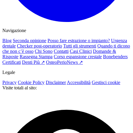
Navigazione
Blog
Seconda opinione
Posso fare estrazione o impianto?
Urgenza
dentale
Checker post-operatorio
Tutti gli strumenti
Quando ti dicono
che non c’è osso
Chi Sono
Contatti
Casi Clinici
Domande &
Risposte
Rassegna Stampa
Corso espansione crestale
Bonebenders
Certificati
Denti Più ↗
OsteoPerioNews ↗
Legale
Privacy
Cookie Policy
Disclaimer
Accessibilità
Gestisci cookie
Visite totali al sito: