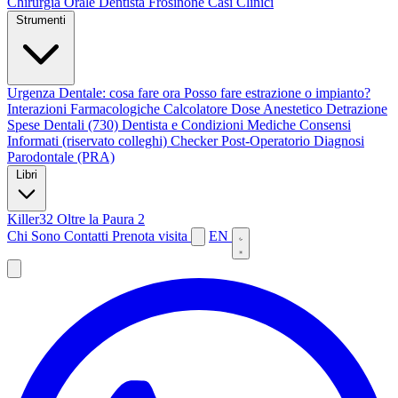
Chirurgia Orale
Dentista Frosinone
Casi Clinici
Strumenti
Urgenza Dentale: cosa fare ora
Posso fare estrazione o impianto?
Interazioni Farmacologiche
Calcolatore Dose Anestetico
Detrazione
Spese Dentali (730)
Dentista e Condizioni Mediche
Consensi
Informati (riservato colleghi)
Checker Post-Operatorio
Diagnosi
Parodontale (PRA)
Libri
Killer32
Oltre la Paura 2
Chi Sono
Contatti
Prenota visita
EN