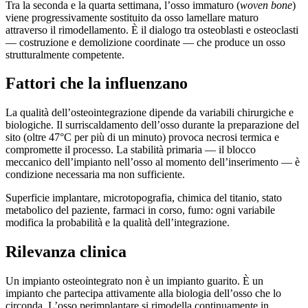
Tra la seconda e la quarta settimana, l’osso immaturo (
woven bone
)
viene progressivamente sostituito da osso lamellare maturo
attraverso il rimodellamento. È il dialogo tra osteoblasti e osteoclasti
— costruzione e demolizione coordinate — che produce un osso
strutturalmente competente.
Fattori che la influenzano
La qualità dell’osteointegrazione dipende da variabili chirurgiche e
biologiche. Il surriscaldamento dell’osso durante la preparazione del
sito (oltre 47°C per più di un minuto) provoca necrosi termica e
compromette il processo. La stabilità primaria — il blocco
meccanico dell’impianto nell’osso al momento dell’inserimento — è
condizione necessaria ma non sufficiente.
Superficie implantare, microtopografia, chimica del titanio, stato
metabolico del paziente, farmaci in corso, fumo: ogni variabile
modifica la probabilità e la qualità dell’integrazione.
Rilevanza clinica
Un impianto osteointegrato non è un impianto guarito. È un
impianto che partecipa attivamente alla biologia dell’osso che lo
circonda. L’osso perimplantare si rimodella continuamente in