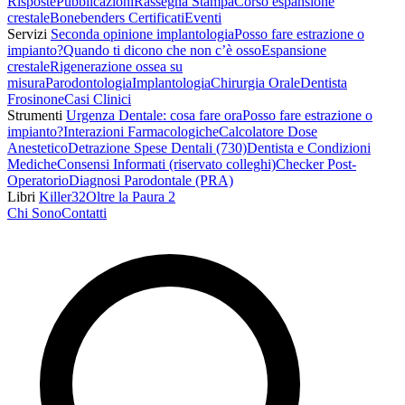
Risposte
Pubblicazioni
Rassegna Stampa
Corso espansione
crestale
Bonebenders Certificati
Eventi
Servizi
Seconda opinione implantologia
Posso fare estrazione o
impianto?
Quando ti dicono che non c’è osso
Espansione
crestale
Rigenerazione ossea su
misura
Parodontologia
Implantologia
Chirurgia Orale
Dentista
Frosinone
Casi Clinici
Strumenti
Urgenza Dentale: cosa fare ora
Posso fare estrazione o
impianto?
Interazioni Farmacologiche
Calcolatore Dose
Anestetico
Detrazione Spese Dentali (730)
Dentista e Condizioni
Mediche
Consensi Informati (riservato colleghi)
Checker Post-
Operatorio
Diagnosi Parodontale (PRA)
Libri
Killer32
Oltre la Paura 2
Chi Sono
Contatti