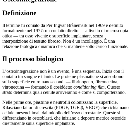
Definizione
Il termine fu coniato da Per-Ingvar Brånemark nel 1969 e definito
formalmente nel 1977: un contatto diretto — a livello di microscopia
ottica — tra osso vivente e superficie implantare, senza
interposizione di tessuto fibroso. Non è un incollaggio. È una
relazione biologica dinamica che si mantiene sotto carico funzionale.
Il processo biologico
L’osteointegrazione non è un evento, è una sequenza. Inizia con il
contatto tra sangue e titanio. Le proteine plasmatiche si adsorbono
sulla superficie entro nanosecondi — fibrinogeno, fibronectina,
vitronectina — formando il cosiddetto
conditioning film
. Questo
strato determina quali cellule arriveranno e come si comporteranno.
Nelle prime ore, piastrine e neutrofili colonizzano la superficie.
Rilasciano fattori di crescita (PDGF, TGF-β, VEGF) che richiamano
cellule mesenchimali dal midollo dell’osso circostante. Queste si
differenziano in osteoblasti, che iniziano a deporre matrice osteoide
direttamente sulla superficie implantare.