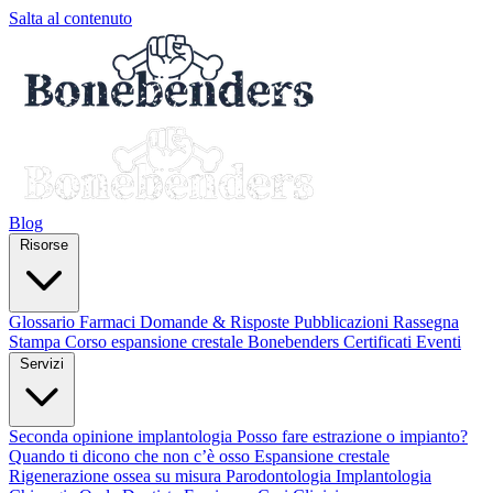
Salta al contenuto
Blog
Risorse
Glossario
Farmaci
Domande & Risposte
Pubblicazioni
Rassegna
Stampa
Corso espansione crestale
Bonebenders Certificati
Eventi
Servizi
Seconda opinione implantologia
Posso fare estrazione o impianto?
Quando ti dicono che non c’è osso
Espansione crestale
Rigenerazione ossea su misura
Parodontologia
Implantologia