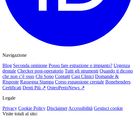
Navigazione
Blog
Seconda opinione
Posso fare estrazione o impianto?
Urgenza
dentale
Checker post-operatorio
Tutti gli strumenti
Quando ti dicono
che non c’è osso
Chi Sono
Contatti
Casi Clinici
Domande &
Risposte
Rassegna Stampa
Corso espansione crestale
Bonebenders
Certificati
Denti Più ↗
OsteoPerioNews ↗
Legale
Privacy
Cookie Policy
Disclaimer
Accessibilità
Gestisci cookie
Visite totali al sito: