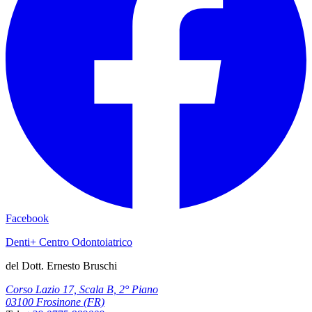
Facebook
Denti+ Centro Odontoiatrico
del Dott. Ernesto Bruschi
Corso Lazio 17, Scala B, 2° Piano
03100 Frosinone (FR)