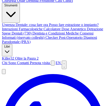
Chirurgia Orale
Dentista Frosinone
Casi Clinici
Strumenti
Urgenza Dentale: cosa fare ora
Posso fare estrazione o impianto?
Interazioni Farmacologiche
Calcolatore Dose Anestetico
Detrazione
Spese Dentali (730)
Dentista e Condizioni Mediche
Consensi
Informati (riservato colleghi)
Checker Post-Operatorio
Diagnosi
Parodontale (PRA)
Libri
Killer32
Oltre la Paura 2
Chi Sono
Contatti
Prenota visita
EN