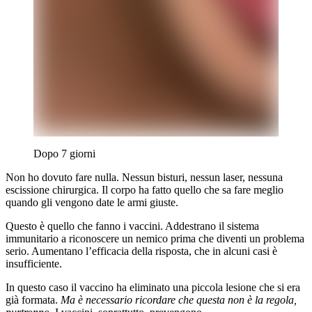
Dopo 7 giorni
Non ho dovuto fare nulla. Nessun bisturi, nessun laser, nessuna
escissione chirurgica. Il corpo ha fatto quello che sa fare meglio
Contenuto clinico riservato
quando gli vengono date le armi giuste.
Iscriviti alla newsletter per visualizzare le immagini
cliniche.
Questo è quello che fanno i vaccini. Addestrano il sistema
immunitario a riconoscere un nemico prima che diventi un problema
Paziente
Professionista
serio. Aumentano l’efficacia della risposta, che in alcuni casi è
Iscriviti
insufficiente.
Ho letto l'
informativa privacy
e acconsento al trattamento
In questo caso il vaccino ha eliminato una piccola lesione che si era
dei dati per ricevere la newsletter.
già formata.
Ma è necessario ricordare che questa non è la regola,