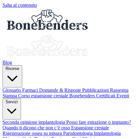
Salta al contenuto
Blog
Risorse
Glossario
Farmaci
Domande & Risposte
Pubblicazioni
Rassegna
Stampa
Corso espansione crestale
Bonebenders Certificati
Eventi
Servizi
Seconda opinione implantologia
Posso fare estrazione o impianto?
Quando ti dicono che non c’è osso
Espansione crestale
Rigenerazione ossea su misura
Parodontologia
Implantologia