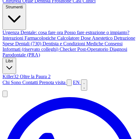
Chirurgia Orale
Dentista Frosinone
Casi Clinici
Strumenti
Urgenza Dentale: cosa fare ora
Posso fare estrazione o impianto?
Interazioni Farmacologiche
Calcolatore Dose Anestetico
Detrazione
Spese Dentali (730)
Dentista e Condizioni Mediche
Consensi
Informati (riservato colleghi)
Checker Post-Operatorio
Diagnosi
Parodontale (PRA)
Libri
Killer32
Oltre la Paura 2
Chi Sono
Contatti
Prenota visita
EN