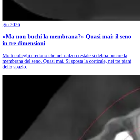
giu 2026
«Ma non buchi la membrana?» Quasi mai: il seno
in tre dimensioni
Molti colleghi credono che nel rialzo crestale si debba bucare la
membrana del seno. Quasi mai. Si sposta la corticale, nei tre piani
dello spazio.