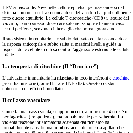
HPV si nasconde. Vive nelle cellule epiteliali per nascondersi dal
sistema immunitario. La seconda dose del vaccino ha, probabilmente
rotto questo equilibrio. Le cellule T citotossiche (CD8+), istruite dal
vaccino, hanno smesso di cercare solo nel sangue e hanno invaso i
tessuti periferici, scovando il bersaglio che prima ignoravano.
Il suo sistema immunitario si è subito riattivato con la seconda dose,
la risposta anticorpale è subito salita ai massimi livelli e guida la
risposta delle cellule di difesa contro l’aggressore esterno e le cellule
infette.
La tempesta di citochine (Il “Bruciore”)
L’attivazione immunitaria ha rilasciato in loco interferoni e
citochine
pro-infiammatorie (come IL-12 e TNF-alfa). Questo cocktail
chimico ha un effetto immediato.
Il collasso vascolare
Come fa una massa solida, sepppur piccola, a ridursi in 24 ore? Non
per fagocitosi (troppo lenta), ma probabilmente per
ischemia
. La
violenta reazione infiammatoria scatenata dal richiamo ha
probabilmente causato una trombosi acuta dei micro-capillari che
nutrivano il papilloma. Senza sangue, la lesione si “sgonfia” e inizia