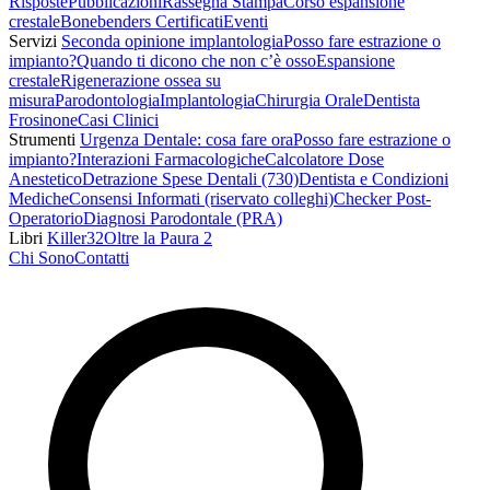
Risposte
Pubblicazioni
Rassegna Stampa
Corso espansione
crestale
Bonebenders Certificati
Eventi
Servizi
Seconda opinione implantologia
Posso fare estrazione o
impianto?
Quando ti dicono che non c’è osso
Espansione
crestale
Rigenerazione ossea su
misura
Parodontologia
Implantologia
Chirurgia Orale
Dentista
Frosinone
Casi Clinici
Strumenti
Urgenza Dentale: cosa fare ora
Posso fare estrazione o
impianto?
Interazioni Farmacologiche
Calcolatore Dose
Anestetico
Detrazione Spese Dentali (730)
Dentista e Condizioni
Mediche
Consensi Informati (riservato colleghi)
Checker Post-
Operatorio
Diagnosi Parodontale (PRA)
Libri
Killer32
Oltre la Paura 2
Chi Sono
Contatti