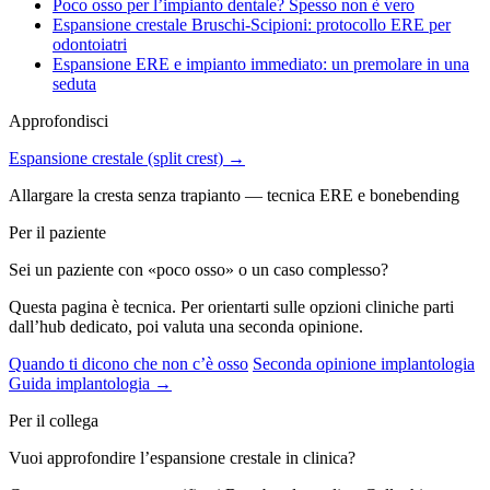
Poco osso per l’impianto dentale? Spesso non è vero
Espansione crestale Bruschi-Scipioni: protocollo ERE per
odontoiatri
Espansione ERE e impianto immediato: un premolare in una
seduta
Approfondisci
Espansione crestale (split crest) →
Allargare la cresta senza trapianto — tecnica ERE e bonebending
Per il paziente
Sei un paziente con «poco osso» o un caso complesso?
Questa pagina è tecnica. Per orientarti sulle opzioni cliniche parti
dall’hub dedicato, poi valuta una seconda opinione.
Quando ti dicono che non c’è osso
Seconda opinione implantologia
Guida implantologia →
Per il collega
Vuoi approfondire l’espansione crestale in clinica?