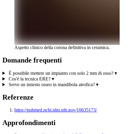
Aspetto clinico della corona definitiva in ceramica.
Domande frequenti
Contenuto clinico riservato
È possibile mettere un impianto con solo 2 mm di osso?
▾
Iscriviti alla newsletter per visualizzare le immagini
Cos'è la tecnica ERE?
▾
cliniche.
Serve un innesto osseo in mandibola atrofica?
▾
Paziente
Professionista
Referenze
Iscriviti
Ho letto l'
informativa privacy
e acconsento al trattamento
https://pubmed.ncbi.nlm.nih.gov/10635173/
dei dati per ricevere la newsletter.
Approfondimenti