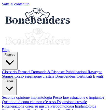
Salta al contenuto
Blog
Risorse
Glossario
Farmaci
Domande & Risposte
Pubblicazioni
Rassegna
Stampa
Corso espansione crestale
Bonebenders Certificati
Eventi
Servizi
Seconda opinione implantologia
Posso fare estrazione o impianto?
Quando ti dicono che non c’è osso
Espansione crestale
Rigenerazione ossea su misura
Parodontologia
Implantologia