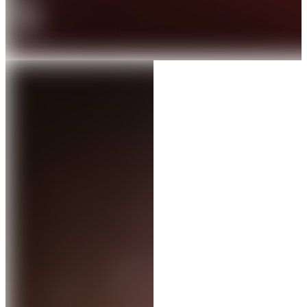
Contenuto clinico riservato
Iscriviti alla newsletter per visualizzare le immagini
cliniche.
Paziente
Professionista
Iscriviti
Ho letto l'
informativa privacy
e acconsento al trattamento
dei dati per ricevere la newsletter.