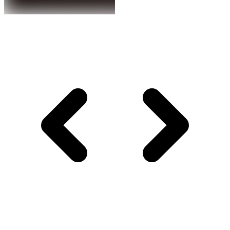
Contenuto clinico riservato
Iscriviti alla newsletter per visualizzare le immagini
cliniche.
Paziente
Professionista
Iscriviti
Ho letto l'
informativa privacy
e acconsento al trattamento
dei dati per ricevere la newsletter.