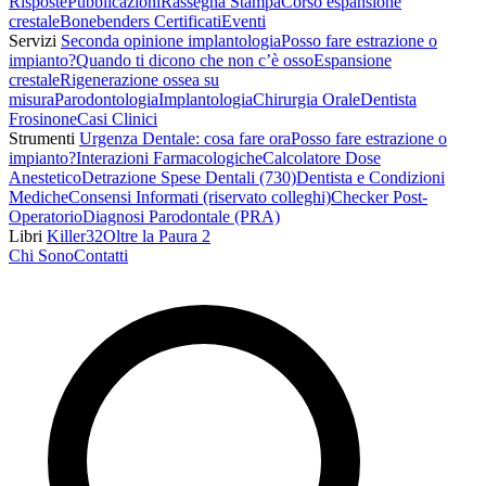
Risposte
Pubblicazioni
Rassegna Stampa
Corso espansione
crestale
Bonebenders Certificati
Eventi
Servizi
Seconda opinione implantologia
Posso fare estrazione o
impianto?
Quando ti dicono che non c’è osso
Espansione
crestale
Rigenerazione ossea su
misura
Parodontologia
Implantologia
Chirurgia Orale
Dentista
Frosinone
Casi Clinici
Strumenti
Urgenza Dentale: cosa fare ora
Posso fare estrazione o
impianto?
Interazioni Farmacologiche
Calcolatore Dose
Anestetico
Detrazione Spese Dentali (730)
Dentista e Condizioni
Mediche
Consensi Informati (riservato colleghi)
Checker Post-
Operatorio
Diagnosi Parodontale (PRA)
Libri
Killer32
Oltre la Paura 2
Chi Sono
Contatti