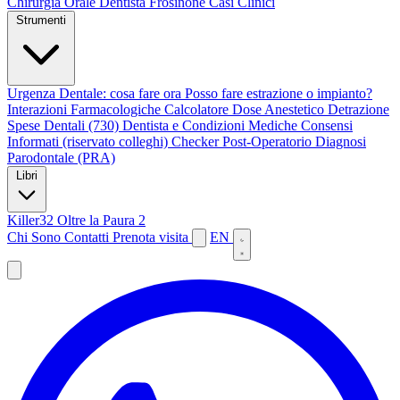
Chirurgia Orale
Dentista Frosinone
Casi Clinici
Strumenti
Urgenza Dentale: cosa fare ora
Posso fare estrazione o impianto?
Interazioni Farmacologiche
Calcolatore Dose Anestetico
Detrazione
Spese Dentali (730)
Dentista e Condizioni Mediche
Consensi
Informati (riservato colleghi)
Checker Post-Operatorio
Diagnosi
Parodontale (PRA)
Libri
Killer32
Oltre la Paura 2
Chi Sono
Contatti
Prenota visita
EN