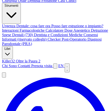
Chirurgia Orale
Dentista Frosinone
Casi Clinici
Strumenti
Urgenza Dentale: cosa fare ora
Posso fare estrazione o impianto?
Interazioni Farmacologiche
Calcolatore Dose Anestetico
Detrazione
Spese Dentali (730)
Dentista e Condizioni Mediche
Consensi
Informati (riservato colleghi)
Checker Post-Operatorio
Diagnosi
Parodontale (PRA)
Libri
Killer32
Oltre la Paura 2
Chi Sono
Contatti
Prenota visita
EN