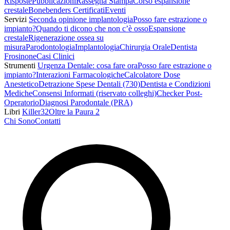
Risposte
Pubblicazioni
Rassegna Stampa
Corso espansione
crestale
Bonebenders Certificati
Eventi
Servizi
Seconda opinione implantologia
Posso fare estrazione o
impianto?
Quando ti dicono che non c’è osso
Espansione
crestale
Rigenerazione ossea su
misura
Parodontologia
Implantologia
Chirurgia Orale
Dentista
Frosinone
Casi Clinici
Strumenti
Urgenza Dentale: cosa fare ora
Posso fare estrazione o
impianto?
Interazioni Farmacologiche
Calcolatore Dose
Anestetico
Detrazione Spese Dentali (730)
Dentista e Condizioni
Mediche
Consensi Informati (riservato colleghi)
Checker Post-
Operatorio
Diagnosi Parodontale (PRA)
Libri
Killer32
Oltre la Paura 2
Chi Sono
Contatti