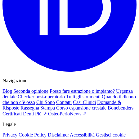
Navigazione
Blog
Seconda opinione
Posso fare estrazione o impianto?
Urgenza
dentale
Checker post-operatorio
Tutti gli strumenti
Quando ti dicono
che non c’è osso
Chi Sono
Contatti
Casi Clinici
Domande &
Risposte
Rassegna Stampa
Corso espansione crestale
Bonebenders
Certificati
Denti Più ↗
OsteoPerioNews ↗
Legale
Privacy
Cookie Policy
Disclaimer
Accessibilità
Gestisci cookie