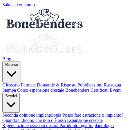
Salta al contenuto
Blog
Risorse
Glossario
Farmaci
Domande & Risposte
Pubblicazioni
Rassegna
Stampa
Corso espansione crestale
Bonebenders Certificati
Eventi
Servizi
Seconda opinione implantologia
Posso fare estrazione o impianto?
Quando ti dicono che non c’è osso
Espansione crestale
Rigenerazione ossea su misura
Parodontologia
Implantologia