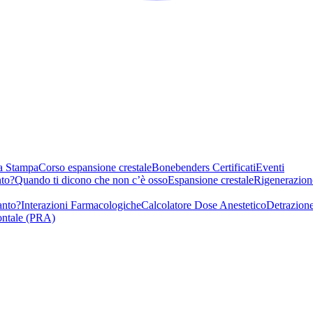
a Stampa
Corso espansione crestale
Bonebenders Certificati
Eventi
nto?
Quando ti dicono che non c’è osso
Espansione crestale
Rigenerazion
anto?
Interazioni Farmacologiche
Calcolatore Dose Anestetico
Detrazione
ontale (PRA)