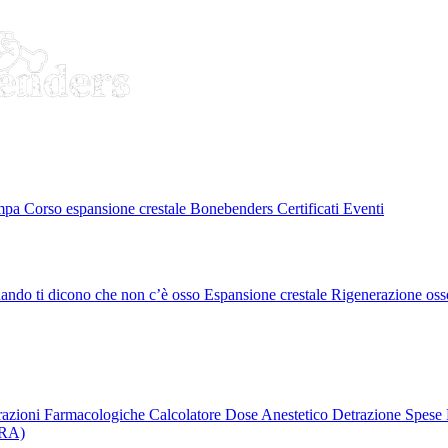
ampa
Corso espansione crestale
Bonebenders Certificati
Eventi
ando ti dicono che non c’è osso
Espansione crestale
Rigenerazione oss
erazioni Farmacologiche
Calcolatore Dose Anestetico
Detrazione Spese 
PRA)