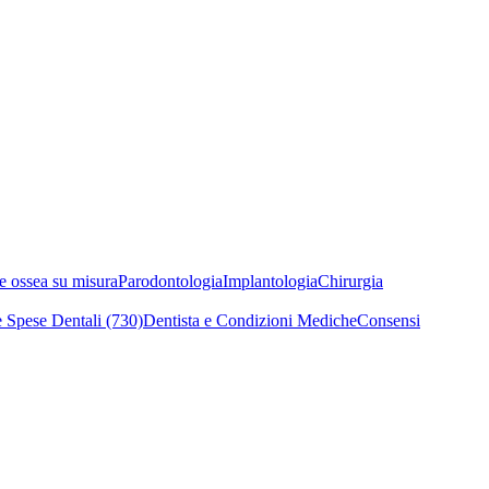
e ossea su misura
Parodontologia
Implantologia
Chirurgia
 Spese Dentali (730)
Dentista e Condizioni Mediche
Consensi