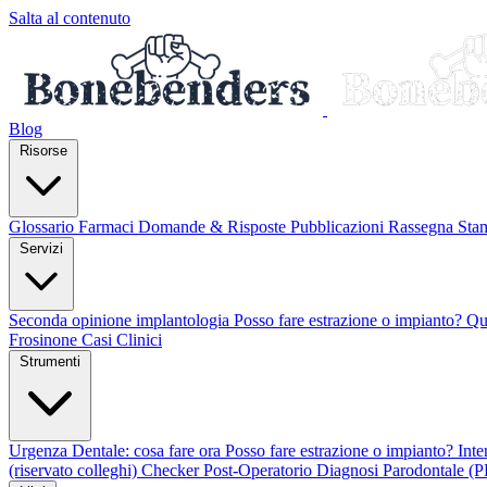
Salta al contenuto
Blog
Risorse
Glossario
Farmaci
Domande & Risposte
Pubblicazioni
Rassegna St
Servizi
Seconda opinione implantologia
Posso fare estrazione o impianto?
Qu
Frosinone
Casi Clinici
Strumenti
Urgenza Dentale: cosa fare ora
Posso fare estrazione o impianto?
Int
(riservato colleghi)
Checker Post-Operatorio
Diagnosi Parodontale (