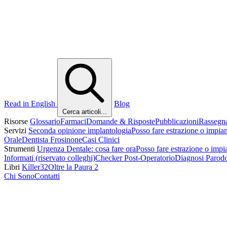
Read in English
Blog
Cerca articoli...
Risorse
Glossario
Farmaci
Domande & Risposte
Pubblicazioni
Rassegn
Servizi
Seconda opinione implantologia
Posso fare estrazione o impia
Orale
Dentista Frosinone
Casi Clinici
Strumenti
Urgenza Dentale: cosa fare ora
Posso fare estrazione o impi
Informati (riservato colleghi)
Checker Post-Operatorio
Diagnosi Parod
Libri
Killer32
Oltre la Paura 2
Chi Sono
Contatti