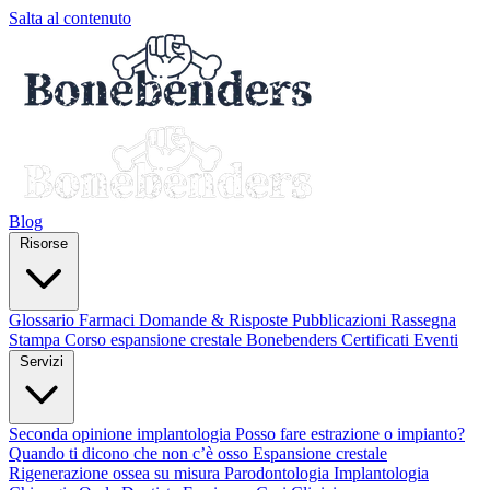
Salta al contenuto
Blog
Risorse
Glossario
Farmaci
Domande & Risposte
Pubblicazioni
Rassegna
Stampa
Corso espansione crestale
Bonebenders Certificati
Eventi
Servizi
Seconda opinione implantologia
Posso fare estrazione o impianto?
Quando ti dicono che non c’è osso
Espansione crestale
Rigenerazione ossea su misura
Parodontologia
Implantologia