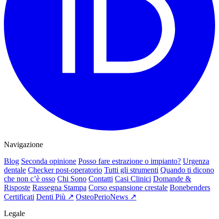
Navigazione
Blog
Seconda opinione
Posso fare estrazione o impianto?
Urgenza
dentale
Checker post-operatorio
Tutti gli strumenti
Quando ti dicono
che non c’è osso
Chi Sono
Contatti
Casi Clinici
Domande &
Risposte
Rassegna Stampa
Corso espansione crestale
Bonebenders
Certificati
Denti Più ↗
OsteoPerioNews ↗
Legale