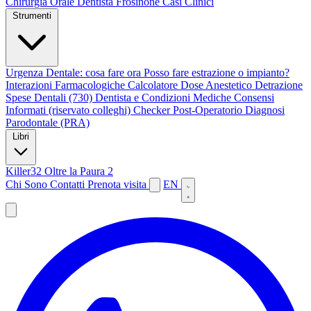
Chirurgia Orale
Dentista Frosinone
Casi Clinici
Strumenti
Urgenza Dentale: cosa fare ora
Posso fare estrazione o impianto?
Interazioni Farmacologiche
Calcolatore Dose Anestetico
Detrazione
Spese Dentali (730)
Dentista e Condizioni Mediche
Consensi
Informati (riservato colleghi)
Checker Post-Operatorio
Diagnosi
Parodontale (PRA)
Libri
Killer32
Oltre la Paura 2
Chi Sono
Contatti
Prenota visita
EN