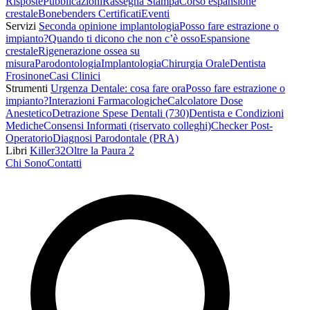
Risposte
Pubblicazioni
Rassegna Stampa
Corso espansione
crestale
Bonebenders Certificati
Eventi
Servizi
Seconda opinione implantologia
Posso fare estrazione o
impianto?
Quando ti dicono che non c’è osso
Espansione
crestale
Rigenerazione ossea su
misura
Parodontologia
Implantologia
Chirurgia Orale
Dentista
Frosinone
Casi Clinici
Strumenti
Urgenza Dentale: cosa fare ora
Posso fare estrazione o
impianto?
Interazioni Farmacologiche
Calcolatore Dose
Anestetico
Detrazione Spese Dentali (730)
Dentista e Condizioni
Mediche
Consensi Informati (riservato colleghi)
Checker Post-
Operatorio
Diagnosi Parodontale (PRA)
Libri
Killer32
Oltre la Paura 2
Chi Sono
Contatti