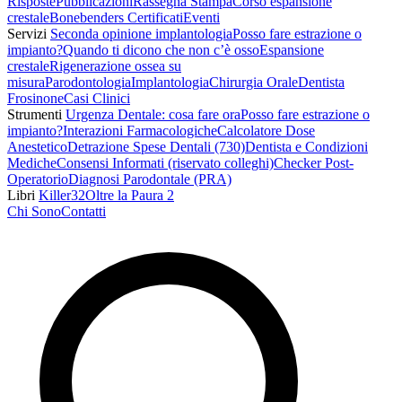
Risposte
Pubblicazioni
Rassegna Stampa
Corso espansione
crestale
Bonebenders Certificati
Eventi
Servizi
Seconda opinione implantologia
Posso fare estrazione o
impianto?
Quando ti dicono che non c’è osso
Espansione
crestale
Rigenerazione ossea su
misura
Parodontologia
Implantologia
Chirurgia Orale
Dentista
Frosinone
Casi Clinici
Strumenti
Urgenza Dentale: cosa fare ora
Posso fare estrazione o
impianto?
Interazioni Farmacologiche
Calcolatore Dose
Anestetico
Detrazione Spese Dentali (730)
Dentista e Condizioni
Mediche
Consensi Informati (riservato colleghi)
Checker Post-
Operatorio
Diagnosi Parodontale (PRA)
Libri
Killer32
Oltre la Paura 2
Chi Sono
Contatti