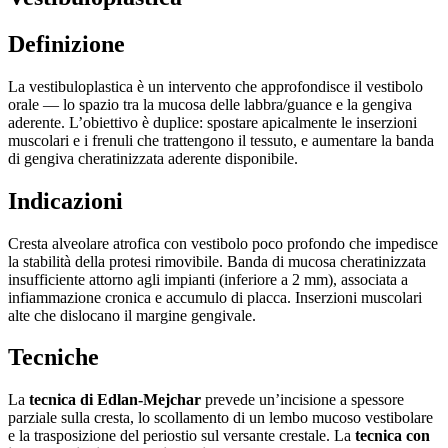
Definizione
La vestibuloplastica è un intervento che approfondisce il vestibolo
orale — lo spazio tra la mucosa delle labbra/guance e la gengiva
aderente. L’obiettivo è duplice: spostare apicalmente le inserzioni
muscolari e i frenuli che trattengono il tessuto, e aumentare la banda
di gengiva cheratinizzata aderente disponibile.
Indicazioni
Cresta alveolare atrofica con vestibolo poco profondo che impedisce
la stabilità della protesi rimovibile. Banda di mucosa cheratinizzata
insufficiente attorno agli impianti (inferiore a 2 mm), associata a
infiammazione cronica e accumulo di placca. Inserzioni muscolari
alte che dislocano il margine gengivale.
Tecniche
La
tecnica di Edlan-Mejchar
prevede un’incisione a spessore
parziale sulla cresta, lo scollamento di un lembo mucoso vestibolare
e la trasposizione del periostio sul versante crestale. La
tecnica con