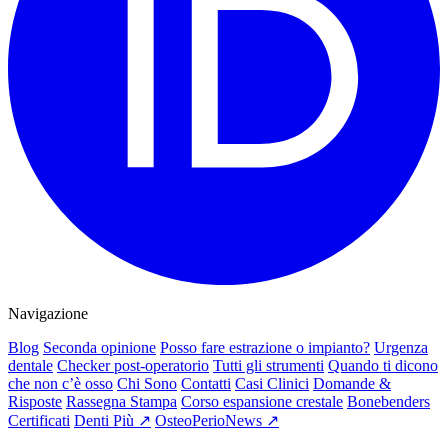
Navigazione
Blog
Seconda opinione
Posso fare estrazione o impianto?
Urgenza
dentale
Checker post-operatorio
Tutti gli strumenti
Quando ti dicono
che non c’è osso
Chi Sono
Contatti
Casi Clinici
Domande &
Risposte
Rassegna Stampa
Corso espansione crestale
Bonebenders
Certificati
Denti Più ↗
OsteoPerioNews ↗