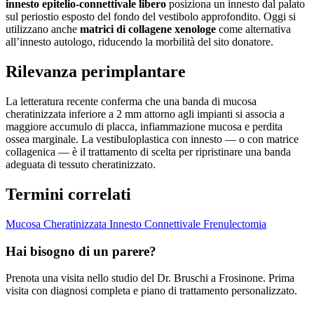
innesto epitelio-connettivale libero
posiziona un innesto dal palato
sul periostio esposto del fondo del vestibolo approfondito. Oggi si
utilizzano anche
matrici di collagene xenologe
come alternativa
all’innesto autologo, riducendo la morbilità del sito donatore.
Rilevanza perimplantare
La letteratura recente conferma che una banda di mucosa
cheratinizzata inferiore a 2 mm attorno agli impianti si associa a
maggiore accumulo di placca, infiammazione mucosa e perdita
ossea marginale. La vestibuloplastica con innesto — o con matrice
collagenica — è il trattamento di scelta per ripristinare una banda
adeguata di tessuto cheratinizzato.
Termini correlati
Mucosa Cheratinizzata
Innesto Connettivale
Frenulectomia
Hai bisogno di un parere?
Prenota una visita nello studio del Dr. Bruschi a Frosinone. Prima
visita con diagnosi completa e piano di trattamento personalizzato.