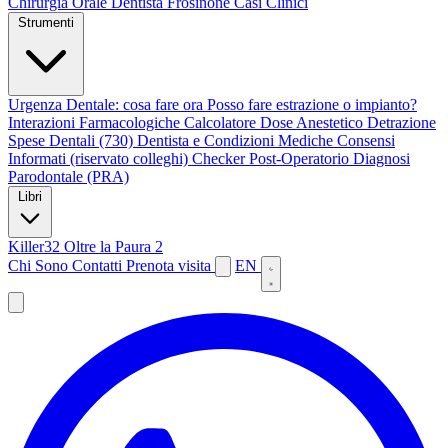
Chirurgia Orale
Dentista Frosinone
Casi Clinici
Strumenti
Urgenza Dentale: cosa fare ora
Posso fare estrazione o impianto?
Interazioni Farmacologiche
Calcolatore Dose Anestetico
Detrazione
Spese Dentali (730)
Dentista e Condizioni Mediche
Consensi
Informati (riservato colleghi)
Checker Post-Operatorio
Diagnosi
Parodontale (PRA)
Libri
Killer32
Oltre la Paura 2
Chi Sono
Contatti
Prenota visita
EN