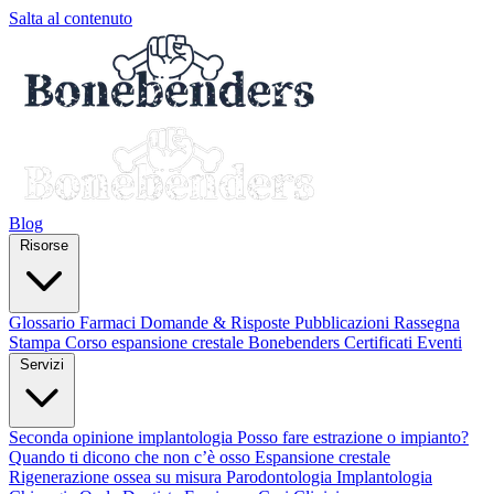
Salta al contenuto
Blog
Risorse
Glossario
Farmaci
Domande & Risposte
Pubblicazioni
Rassegna
Stampa
Corso espansione crestale
Bonebenders Certificati
Eventi
Servizi
Seconda opinione implantologia
Posso fare estrazione o impianto?
Quando ti dicono che non c’è osso
Espansione crestale
Rigenerazione ossea su misura
Parodontologia
Implantologia