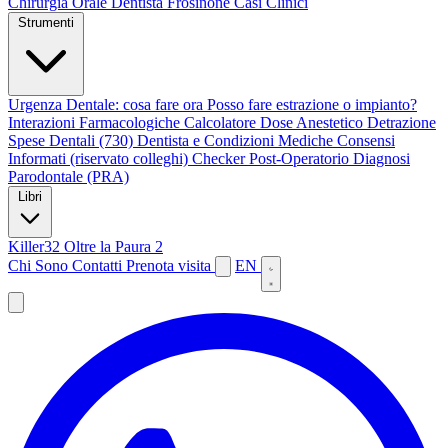
Chirurgia Orale
Dentista Frosinone
Casi Clinici
Strumenti
Urgenza Dentale: cosa fare ora
Posso fare estrazione o impianto?
Interazioni Farmacologiche
Calcolatore Dose Anestetico
Detrazione
Spese Dentali (730)
Dentista e Condizioni Mediche
Consensi
Informati (riservato colleghi)
Checker Post-Operatorio
Diagnosi
Parodontale (PRA)
Libri
Killer32
Oltre la Paura 2
Chi Sono
Contatti
Prenota visita
EN