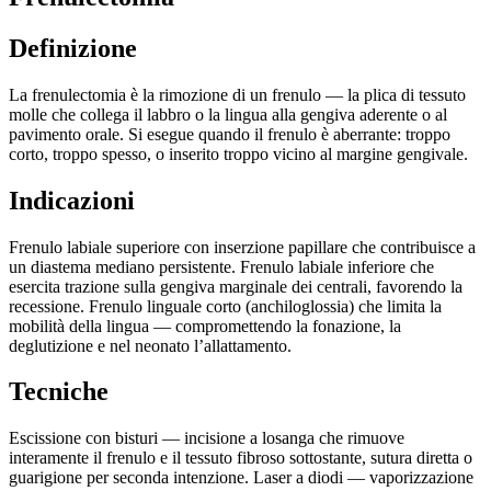
Definizione
La frenulectomia è la rimozione di un frenulo — la plica di tessuto
molle che collega il labbro o la lingua alla gengiva aderente o al
pavimento orale. Si esegue quando il frenulo è aberrante: troppo
corto, troppo spesso, o inserito troppo vicino al margine gengivale.
Indicazioni
Frenulo labiale superiore con inserzione papillare che contribuisce a
un diastema mediano persistente. Frenulo labiale inferiore che
esercita trazione sulla gengiva marginale dei centrali, favorendo la
recessione. Frenulo linguale corto (anchiloglossia) che limita la
mobilità della lingua — compromettendo la fonazione, la
deglutizione e nel neonato l’allattamento.
Tecniche
Escissione con bisturi — incisione a losanga che rimuove
interamente il frenulo e il tessuto fibroso sottostante, sutura diretta o
guarigione per seconda intenzione. Laser a diodi — vaporizzazione