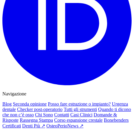
Navigazione
Blog
Seconda opinione
Posso fare estrazione o impianto?
Urgenza
dentale
Checker post-operatorio
Tutti gli strumenti
Quando ti dicono
che non c’è osso
Chi Sono
Contatti
Casi Clinici
Domande &
Risposte
Rassegna Stampa
Corso espansione crestale
Bonebenders
Certificati
Denti Più ↗
OsteoPerioNews ↗