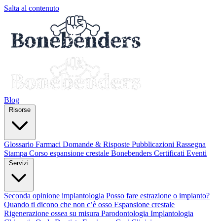
Salta al contenuto
Blog
Risorse
Glossario
Farmaci
Domande & Risposte
Pubblicazioni
Rassegna
Stampa
Corso espansione crestale
Bonebenders Certificati
Eventi
Servizi
Seconda opinione implantologia
Posso fare estrazione o impianto?
Quando ti dicono che non c’è osso
Espansione crestale
Rigenerazione ossea su misura
Parodontologia
Implantologia