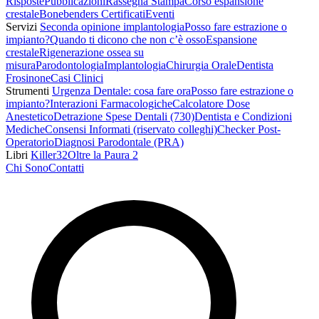
Risposte
Pubblicazioni
Rassegna Stampa
Corso espansione
crestale
Bonebenders Certificati
Eventi
Servizi
Seconda opinione implantologia
Posso fare estrazione o
impianto?
Quando ti dicono che non c’è osso
Espansione
crestale
Rigenerazione ossea su
misura
Parodontologia
Implantologia
Chirurgia Orale
Dentista
Frosinone
Casi Clinici
Strumenti
Urgenza Dentale: cosa fare ora
Posso fare estrazione o
impianto?
Interazioni Farmacologiche
Calcolatore Dose
Anestetico
Detrazione Spese Dentali (730)
Dentista e Condizioni
Mediche
Consensi Informati (riservato colleghi)
Checker Post-
Operatorio
Diagnosi Parodontale (PRA)
Libri
Killer32
Oltre la Paura 2
Chi Sono
Contatti