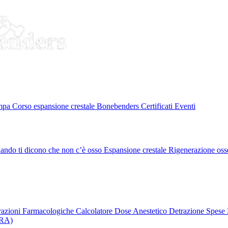
ampa
Corso espansione crestale
Bonebenders Certificati
Eventi
ando ti dicono che non c’è osso
Espansione crestale
Rigenerazione oss
erazioni Farmacologiche
Calcolatore Dose Anestetico
Detrazione Spese 
PRA)