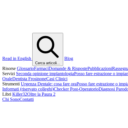
Read in English
Blog
Cerca articoli...
Risorse
Glossario
Farmaci
Domande & Risposte
Pubblicazioni
Rassegn
Servizi
Seconda opinione implantologia
Posso fare estrazione o impia
Orale
Dentista Frosinone
Casi Clinici
Strumenti
Urgenza Dentale: cosa fare ora
Posso fare estrazione o impi
Informati (riservato colleghi)
Checker Post-Operatorio
Diagnosi Parod
Libri
Killer32
Oltre la Paura 2
Chi Sono
Contatti