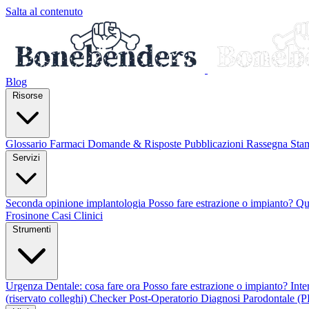
Salta al contenuto
Blog
Risorse
Glossario
Farmaci
Domande & Risposte
Pubblicazioni
Rassegna St
Servizi
Seconda opinione implantologia
Posso fare estrazione o impianto?
Qu
Frosinone
Casi Clinici
Strumenti
Urgenza Dentale: cosa fare ora
Posso fare estrazione o impianto?
Int
(riservato colleghi)
Checker Post-Operatorio
Diagnosi Parodontale (