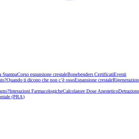
a Stampa
Corso espansione crestale
Bonebenders Certificati
Eventi
nto?
Quando ti dicono che non c’è osso
Espansione crestale
Rigenerazion
anto?
Interazioni Farmacologiche
Calcolatore Dose Anestetico
Detrazione
ontale (PRA)