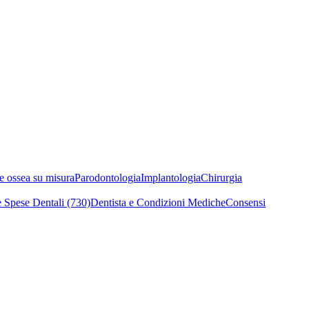
e ossea su misura
Parodontologia
Implantologia
Chirurgia
 Spese Dentali (730)
Dentista e Condizioni Mediche
Consensi