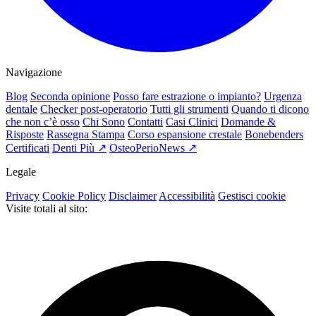
Navigazione
Blog
Seconda opinione
Posso fare estrazione o impianto?
Urgenza
dentale
Checker post-operatorio
Tutti gli strumenti
Quando ti dicono
che non c’è osso
Chi Sono
Contatti
Casi Clinici
Domande &
Risposte
Rassegna Stampa
Corso espansione crestale
Bonebenders
Certificati
Denti Più ↗
OsteoPerioNews ↗
Legale
Privacy
Cookie Policy
Disclaimer
Accessibilità
Gestisci cookie
Visite totali al sito: