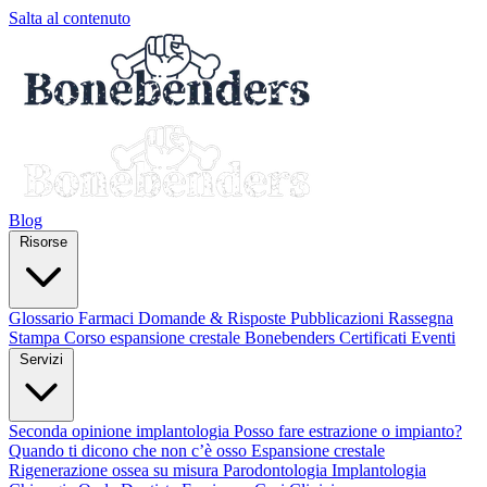
Salta al contenuto
Blog
Risorse
Glossario
Farmaci
Domande & Risposte
Pubblicazioni
Rassegna
Stampa
Corso espansione crestale
Bonebenders Certificati
Eventi
Servizi
Seconda opinione implantologia
Posso fare estrazione o impianto?
Quando ti dicono che non c’è osso
Espansione crestale
Rigenerazione ossea su misura
Parodontologia
Implantologia