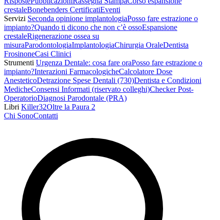
Risposte
Pubblicazioni
Rassegna Stampa
Corso espansione
crestale
Bonebenders Certificati
Eventi
Servizi
Seconda opinione implantologia
Posso fare estrazione o
impianto?
Quando ti dicono che non c’è osso
Espansione
crestale
Rigenerazione ossea su
misura
Parodontologia
Implantologia
Chirurgia Orale
Dentista
Frosinone
Casi Clinici
Strumenti
Urgenza Dentale: cosa fare ora
Posso fare estrazione o
impianto?
Interazioni Farmacologiche
Calcolatore Dose
Anestetico
Detrazione Spese Dentali (730)
Dentista e Condizioni
Mediche
Consensi Informati (riservato colleghi)
Checker Post-
Operatorio
Diagnosi Parodontale (PRA)
Libri
Killer32
Oltre la Paura 2
Chi Sono
Contatti