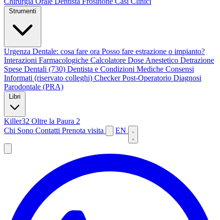
Chirurgia Orale
Dentista Frosinone
Casi Clinici
Strumenti
Urgenza Dentale: cosa fare ora
Posso fare estrazione o impianto?
Interazioni Farmacologiche
Calcolatore Dose Anestetico
Detrazione
Spese Dentali (730)
Dentista e Condizioni Mediche
Consensi
Informati (riservato colleghi)
Checker Post-Operatorio
Diagnosi
Parodontale (PRA)
Libri
Killer32
Oltre la Paura 2
Chi Sono
Contatti
Prenota visita
EN