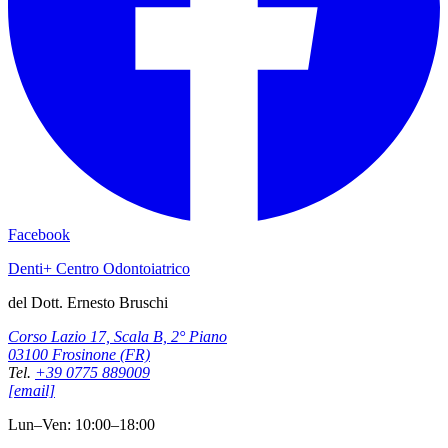
Facebook
Denti+ Centro Odontoiatrico
del Dott. Ernesto Bruschi
Corso Lazio 17, Scala B, 2° Piano
03100 Frosinone (FR)
Tel.
+39 0775 889009
[email]
Lun–Ven: 10:00–18:00