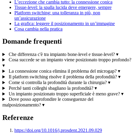
L’eccezione che cambia tutto: la connessione conica
Tissue-level: la spalla lucida deve emergere, sempre
Platform switching: una tolleranza in più, non
un’assicurazione
La grafica: leggere il posizionamento in un’immagine
Cosa cambia nella pratica
Domande frequenti
Che differenza c'è tra impianto bone-level e tissue-level?
▾
Cosa succede se un impianto viene posizionato troppo profondo?
▾
La connessione conica elimina il problema del microgap?
▾
Il platform switching risolve il problema della profondità?
▾
Come si controlla la profondità durante la chirurgia?
▾
Perché tanti colleghi sbagliano la profondità?
▾
Un impianto posizionato troppo superficiale è meno grave?
▾
Dove posso approfondire le conseguenze del
malposizionamento?
▾
Referenze
https://doi.org/10.1016/j.prosdent.2021.09.029