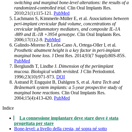
switching and marginal bone-level alterations: the results of a
randomized-controlled trial.
Clin Oral Implants Res.
2010;21(1):115-121.
PubMed
Lachmann S, Kimmerle-Müller E, et al.
Associations between
peri-implant crevicular fluid volume, concentrations of
crevicular inflammatory mediators, and composite IL-1A
-889 and IL-1B +3954 genotype.
Clin Oral Implants Res.
2006;17(1):2-9.
PubMed
Galindo-Moreno P, León-Cano A, Ortega-Oller I, et al.
Prosthetic abutment height is a key factor in peri-implant
marginal bone loss.
J Dent Res. 2014;93(7 Suppl):80S-85S.
PubMed
Berglundh T, Lindhe J.
Dimension of the periimplant
mucosa. Biological width revisited.
J Clin Periodontol.
1996;23(10):971-973.
DOI
Astrand P, Engquist B, Dahlgren S, et al.
Astra Tech and
Brånemark system implants: a 5-year prospective study of
marginal bone reactions.
Clin Oral Implants Res.
2004;15(4):413-420.
PubMed
Indice
La connessione implantare deve stare dove è stata
progettata per stare
Bone-level: a livello della cresta, né sopra né sotto