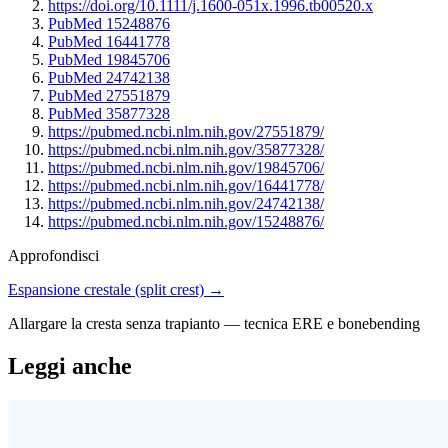
https://doi.org/10.1111/j.1600-051x.1996.tb00520.x
PubMed 15248876
PubMed 16441778
PubMed 19845706
PubMed 24742138
PubMed 27551879
PubMed 35877328
https://pubmed.ncbi.nlm.nih.gov/27551879/
https://pubmed.ncbi.nlm.nih.gov/35877328/
https://pubmed.ncbi.nlm.nih.gov/19845706/
https://pubmed.ncbi.nlm.nih.gov/16441778/
https://pubmed.ncbi.nlm.nih.gov/24742138/
https://pubmed.ncbi.nlm.nih.gov/15248876/
Approfondisci
Espansione crestale (split crest) →
Allargare la cresta senza trapianto — tecnica ERE e bonebending
Leggi anche