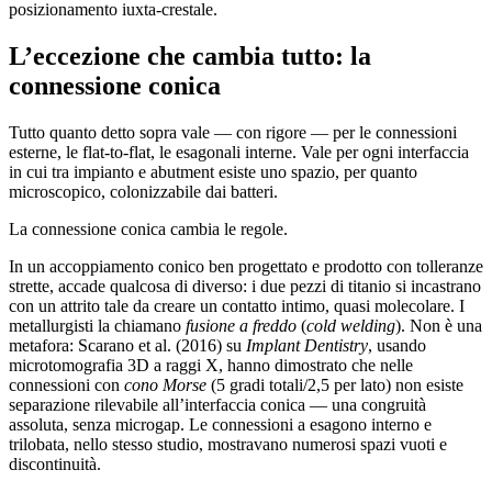
posizionamento iuxta-crestale.
L’eccezione che cambia tutto: la
connessione conica
Tutto quanto detto sopra vale — con rigore — per le connessioni
esterne, le flat-to-flat, le esagonali interne. Vale per ogni interfaccia
in cui tra impianto e abutment esiste uno spazio, per quanto
microscopico, colonizzabile dai batteri.
La connessione conica cambia le regole.
In un accoppiamento conico ben progettato e prodotto con tolleranze
strette, accade qualcosa di diverso: i due pezzi di titanio si incastrano
con un attrito tale da creare un contatto intimo, quasi molecolare. I
metallurgisti la chiamano
fusione a freddo
(
cold welding
). Non è una
metafora: Scarano et al. (2016) su
Implant Dentistry
, usando
microtomografia 3D a raggi X, hanno dimostrato che nelle
connessioni con
cono Morse
(5 gradi totali/2,5 per lato) non esiste
separazione rilevabile all’interfaccia conica — una congruità
assoluta, senza microgap. Le connessioni a esagono interno e
trilobata, nello stesso studio, mostravano numerosi spazi vuoti e
discontinuità.