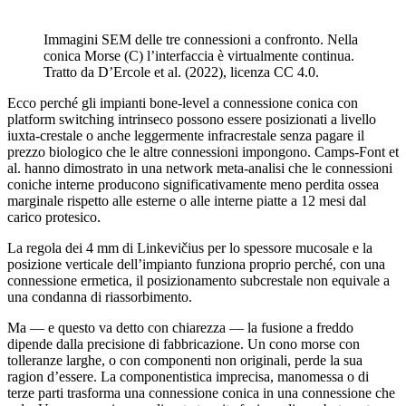
Immagini SEM delle tre connessioni a confronto. Nella
conica Morse (C) l’interfaccia è virtualmente continua.
Tratto da D’Ercole et al. (2022), licenza CC 4.0.
Ecco perché gli impianti bone-level a connessione conica con
platform switching intrinseco possono essere posizionati a livello
iuxta-crestale o anche leggermente infracrestale senza pagare il
prezzo biologico che le altre connessioni impongono. Camps-Font et
al. hanno dimostrato in una network meta-analisi che le connessioni
coniche interne producono significativamente meno perdita ossea
marginale rispetto alle esterne o alle interne piatte a 12 mesi dal
carico protesico.
La regola dei 4 mm di Linkevičius per lo spessore mucosale e la
posizione verticale dell’impianto funziona proprio perché, con una
connessione ermetica, il posizionamento subcrestale non equivale a
una condanna di riassorbimento.
Ma — e questo va detto con chiarezza — la fusione a freddo
dipende dalla precisione di fabbricazione. Un cono morse con
tolleranze larghe, o con componenti non originali, perde la sua
ragion d’essere. La componentistica imprecisa, manomessa o di
terze parti trasforma una connessione conica in una connessione che