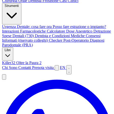
Chirurgia Orale
Dentista Frosinone
Casi Clinici
Strumenti
Urgenza Dentale: cosa fare ora
Posso fare estrazione o impianto?
Interazioni Farmacologiche
Calcolatore Dose Anestetico
Detrazione
Spese Dentali (730)
Dentista e Condizioni Mediche
Consensi
Informati (riservato colleghi)
Checker Post-Operatorio
Diagnosi
Parodontale (PRA)
Libri
Killer32
Oltre la Paura 2
Chi Sono
Contatti
Prenota visita
EN