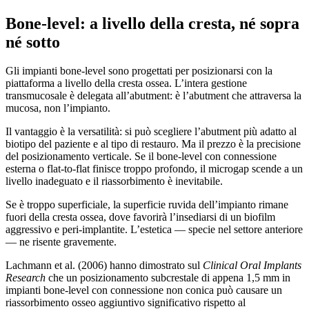
Bone-level: a livello della cresta, né sopra
né sotto
Gli impianti bone-level sono progettati per posizionarsi con la
piattaforma a livello della cresta ossea. L’intera gestione
transmucosale è delegata all’abutment: è l’abutment che attraversa la
mucosa, non l’impianto.
Il vantaggio è la versatilità: si può scegliere l’abutment più adatto al
biotipo del paziente e al tipo di restauro. Ma il prezzo è la precisione
del posizionamento verticale. Se il bone-level con connessione
esterna o flat-to-flat finisce troppo profondo, il microgap scende a un
livello inadeguato e il riassorbimento è inevitabile.
Se è troppo superficiale, la superficie ruvida dell’impianto rimane
fuori della cresta ossea, dove favorirà l’insediarsi di un biofilm
aggressivo e peri-implantite. L’estetica — specie nel settore anteriore
— ne risente gravemente.
Lachmann et al. (2006) hanno dimostrato sul
Clinical Oral Implants
Research
che un posizionamento subcrestale di appena 1,5 mm in
impianti bone-level con connessione non conica può causare un
riassorbimento osseo aggiuntivo significativo rispetto al