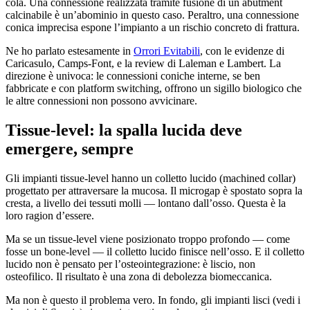
cola. Una connessione realizzata tramite fusione di un abutment
calcinabile è un’abominio in questo caso. Peraltro, una connessione
conica imprecisa espone l’impianto a un rischio concreto di frattura.
Ne ho parlato estesamente in
Orrori Evitabili
, con le evidenze di
Caricasulo, Camps-Font, e la review di Laleman e Lambert. La
direzione è univoca: le connessioni coniche interne, se ben
fabbricate e con platform switching, offrono un sigillo biologico che
le altre connessioni non possono avvicinare.
Tissue-level: la spalla lucida deve
emergere, sempre
Gli impianti tissue-level hanno un colletto lucido (machined collar)
progettato per attraversare la mucosa. Il microgap è spostato sopra la
cresta, a livello dei tessuti molli — lontano dall’osso. Questa è la
loro ragion d’essere.
Ma se un tissue-level viene posizionato troppo profondo — come
fosse un bone-level — il colletto lucido finisce nell’osso. E il colletto
lucido non è pensato per l’osteointegrazione: è liscio, non
osteofilico. Il risultato è una zona di debolezza biomeccanica.
Ma non è questo il problema vero. In fondo, gli impianti lisci (vedi i