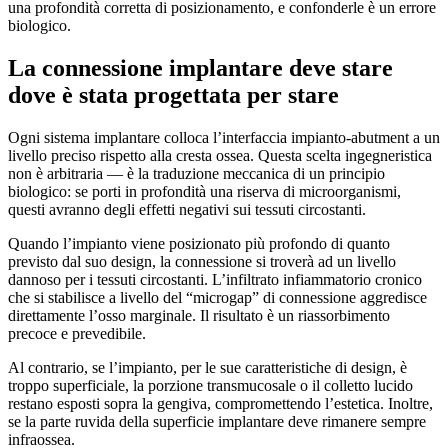
una profondità corretta di posizionamento, e confonderle è un errore
biologico.
La connessione implantare deve stare
dove è stata progettata per stare
Ogni sistema implantare colloca l’interfaccia impianto-abutment a un
livello preciso rispetto alla cresta ossea. Questa scelta ingegneristica
non è arbitraria — è la traduzione meccanica di un principio
biologico: se porti in profondità una riserva di microorganismi,
questi avranno degli effetti negativi sui tessuti circostanti.
Quando l’impianto viene posizionato più profondo di quanto
previsto dal suo design, la connessione si troverà ad un livello
dannoso per i tessuti circostanti. L’infiltrato infiammatorio cronico
che si stabilisce a livello del “microgap” di connessione aggredisce
direttamente l’osso marginale. Il risultato è un riassorbimento
precoce e prevedibile.
Al contrario, se l’impianto, per le sue caratteristiche di design, è
troppo superficiale, la porzione transmucosale o il colletto lucido
restano esposti sopra la gengiva, compromettendo l’estetica. Inoltre,
se la parte ruvida della superficie implantare deve rimanere sempre
infraossea.