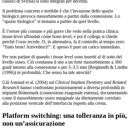
classici di Svezia) si sono integrati per decenni.
Il problema concreto e terribile è che l’invasione dello spazio
biologico provoca riassorbimento a partire dalla connessione. Lo
“spazio biologico” si instaura a partire da quel livello.
È l’errore più comune e più grave che vedo nella pratica clinica:
tissue-level affondati come bone-level, e poi il collega si chiede
perché l’osso recede. O, in alternativa, fa il controllo al tempo zero:
“Tutto bene! Arrivederci!”. E spesso è pure un carico immediato.
Per non parlare di quando i tissue level sono inseriti al di sotto del
livello osseo. Ciò condanna il sito a un forte riassorbimento a 360
gradi intorno alla connessione e per 3–3.5 mm (Berglundh & Lindhe
(1996)) in profondità. Che senso ha tale atrocità?
Già Astrand et al. (2004) sul
Clinical Implant Dentistry and Related
Research
hanno confrontato posizionamenti a diversa profondità in
impianti Brånemark (connessione esagonale esterna), documentando
come il riassorbimento osseo marginale sia direttamente correlato
alla posizione verticale dell’interfaccia rispetto alla cresta.
Platform switching: una tolleranza in più,
non un’assicurazione