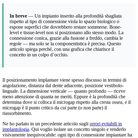
In breve
— Un impianto inserito alla profondità sbagliata
rispetto al tipo di connessione viola lo spazio biologico o
espone superfici che dovrebbero restare sommerse. Bone-
level e tissue-level non si posizionano allo stesso modo. La
connessione conica, grazie alla fusione a freddo, cambia le
regole — ma solo se la componentistica è precisa. Questo
articolo spiega perché, con una grafica che chiarisce il
concetto in un colpo d’occhio.
Il posizionamento implantare viene spesso discusso in termini di
angolazione, distanza dal dente adiacente, posizione vestibolo-
linguale. La dimensione verticale — quanto profondo — riceve
meno attenzione di quanta ne meriti. Eppure è la profondità che
determina dove si colloca il microgap rispetto alla cresta ossea, e il
microgap è il punto critico da cui parte (o non parte) il
riassorbimento.
Ne ho parlato in un precedente articolo sugli
orrori evitabili in
implantologia
. Qui voglio isolare un concetto singolo e renderlo
visivamente inequivocabile: ogni tipo di connessione impiantare ha