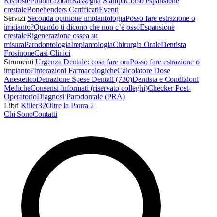
Risposte
Pubblicazioni
Rassegna Stampa
Corso espansione
crestale
Bonebenders Certificati
Eventi
Servizi
Seconda opinione implantologia
Posso fare estrazione o
impianto?
Quando ti dicono che non c’è osso
Espansione
crestale
Rigenerazione ossea su
misura
Parodontologia
Implantologia
Chirurgia Orale
Dentista
Frosinone
Casi Clinici
Strumenti
Urgenza Dentale: cosa fare ora
Posso fare estrazione o
impianto?
Interazioni Farmacologiche
Calcolatore Dose
Anestetico
Detrazione Spese Dentali (730)
Dentista e Condizioni
Mediche
Consensi Informati (riservato colleghi)
Checker Post-
Operatorio
Diagnosi Parodontale (PRA)
Libri
Killer32
Oltre la Paura 2
Chi Sono
Contatti