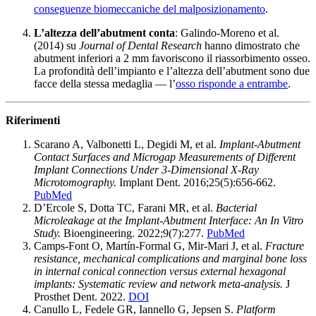
conseguenze biomeccaniche del malposizionamento
.
L’altezza dell’abutment conta
: Galindo-Moreno et al.
(2014) su
Journal of Dental Research
hanno dimostrato che
abutment inferiori a 2 mm favoriscono il riassorbimento osseo.
La profondità dell’impianto e l’altezza dell’abutment sono due
facce della stessa medaglia — l’
osso risponde a entrambe
.
Riferimenti
Scarano A, Valbonetti L, Degidi M, et al.
Implant-Abutment
Contact Surfaces and Microgap Measurements of Different
Implant Connections Under 3-Dimensional X-Ray
Microtomography.
Implant Dent. 2016;25(5):656-662.
PubMed
D’Ercole S, Dotta TC, Farani MR, et al.
Bacterial
Microleakage at the Implant-Abutment Interface: An In Vitro
Study.
Bioengineering. 2022;9(7):277.
PubMed
Camps-Font O, Martín-Formal G, Mir-Mari J, et al.
Fracture
resistance, mechanical complications and marginal bone loss
in internal conical connection versus external hexagonal
implants: Systematic review and network meta-analysis.
J
Prosthet Dent. 2022.
DOI
Canullo L, Fedele GR, Iannello G, Jepsen S.
Platform