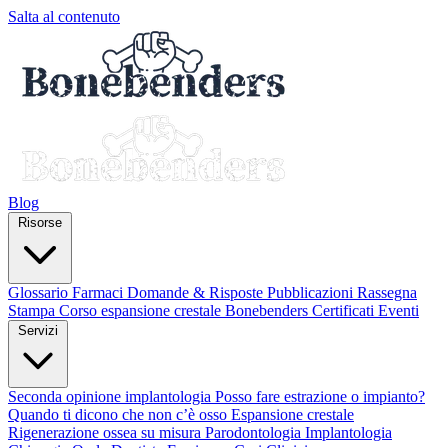
Salta al contenuto
Blog
Risorse
Glossario
Farmaci
Domande & Risposte
Pubblicazioni
Rassegna
Stampa
Corso espansione crestale
Bonebenders Certificati
Eventi
Servizi
Seconda opinione implantologia
Posso fare estrazione o impianto?
Quando ti dicono che non c’è osso
Espansione crestale
Rigenerazione ossea su misura
Parodontologia
Implantologia