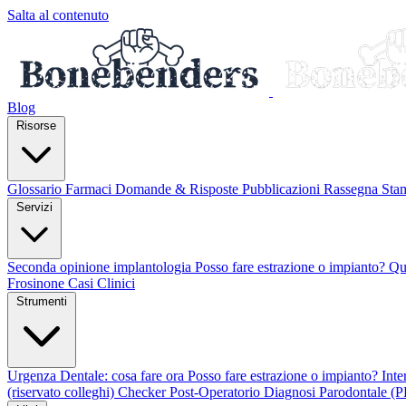
Salta al contenuto
Blog
Risorse
Glossario
Farmaci
Domande & Risposte
Pubblicazioni
Rassegna St
Servizi
Seconda opinione implantologia
Posso fare estrazione o impianto?
Qu
Frosinone
Casi Clinici
Strumenti
Urgenza Dentale: cosa fare ora
Posso fare estrazione o impianto?
Int
(riservato colleghi)
Checker Post-Operatorio
Diagnosi Parodontale (