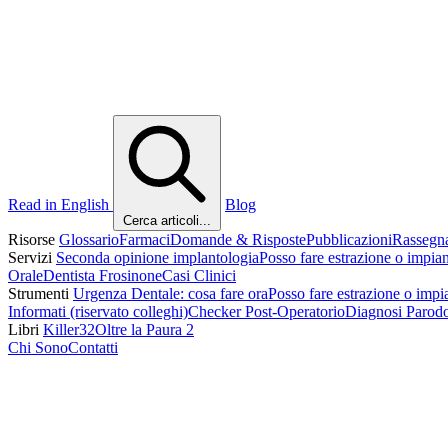
Read in English
Blog
Cerca articoli...
Risorse
Glossario
Farmaci
Domande & Risposte
Pubblicazioni
Rassegn
Servizi
Seconda opinione implantologia
Posso fare estrazione o impia
Orale
Dentista Frosinone
Casi Clinici
Strumenti
Urgenza Dentale: cosa fare ora
Posso fare estrazione o impi
Informati (riservato colleghi)
Checker Post-Operatorio
Diagnosi Parod
Libri
Killer32
Oltre la Paura 2
Chi Sono
Contatti