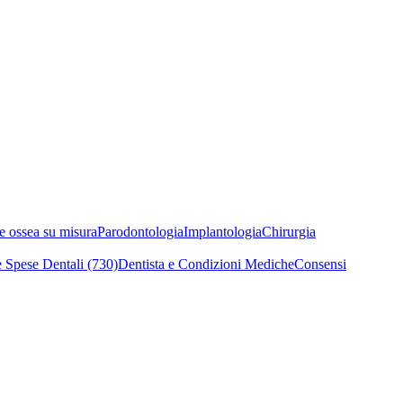
e ossea su misura
Parodontologia
Implantologia
Chirurgia
 Spese Dentali (730)
Dentista e Condizioni Mediche
Consensi