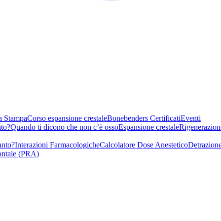
a Stampa
Corso espansione crestale
Bonebenders Certificati
Eventi
nto?
Quando ti dicono che non c’è osso
Espansione crestale
Rigenerazion
anto?
Interazioni Farmacologiche
Calcolatore Dose Anestetico
Detrazione
ontale (PRA)