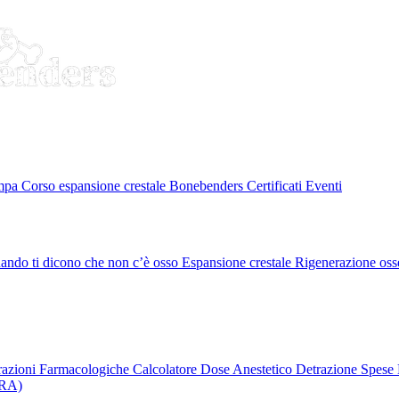
ampa
Corso espansione crestale
Bonebenders Certificati
Eventi
ando ti dicono che non c’è osso
Espansione crestale
Rigenerazione oss
erazioni Farmacologiche
Calcolatore Dose Anestetico
Detrazione Spese 
PRA)